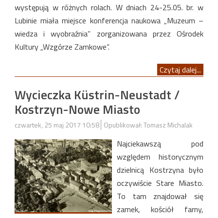
występują w różnych rolach. W dniach 24-25.05. br. w
Lubinie miała miejsce konferencja naukowa „Muzeum –
wiedza i wyobraźnia” zorganizowana przez Ośrodek
Kultury „Wzgórze Zamkowe”.
Czytaj dalej...
Wycieczka Küstrin-Neustadt /
Kostrzyn-Nowe Miasto
czwartek, 25 maj 2017 10:58
Opublikował: Tomasz Michalak
Najciekawszą pod
względem historycznym
dzielnicą Kostrzyna było
oczywiście Stare Miasto.
To tam znajdował się
zamek, kościół farny,