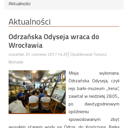
Aktualności
Aktualności
Odrzańska Odyseja wraca do
Wrocławia
czwartek, 01 czerwiec 2017 14:29
Opublikował: Tomasz
Michalak
Misja wykonana.
Odrzańska Odyseja, czyli
rejs barki-muzeum „Irena”,
zawitał w niedzielę 28.05.,
po dwutygodniowym
opóźnieniu
spowodowanym zbyt
wysokim stanem wody na Odrze, do Kostrzyna. Barka