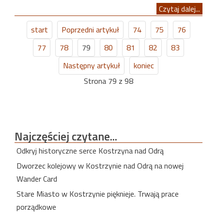
Czytaj dalej...
start
Poprzedni artykuł
74
75
76
77
78
79
80
81
82
83
Następny artykuł
koniec
Strona 79 z 98
Najczęściej
czytane...
Odkryj historyczne serce Kostrzyna nad Odrą
Dworzec kolejowy w Kostrzynie nad Odrą na nowej
Wander Card
Stare Miasto w Kostrzynie pięknieje. Trwają prace
porządkowe