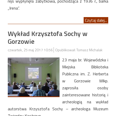
rejs wypłynęła zabytkowa, pochodząca z 1936 r., barka
„Irena”.
Czytaj dalej...
Wykład Krzysztofa Sochy w
Gorzowie
czwartek, 25 maj 2017 10:56
Opublikował: Tomasz Michalak
23 maja br. Wojewódzka i
Miejska Biblioteka
Publiczna im. Z. Herberta
w Gorzowie Wlkp.
zaprosiła osoby
zainteresowane historią i
archeologią na wykład
autorstwa Krzysztofa Sochy – archeologa Muzeum
Twierdzy Kostrzyn.