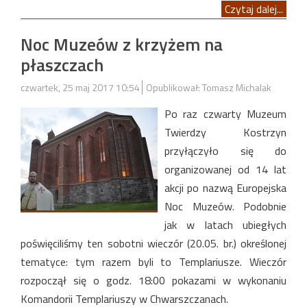
Czytaj dalej...
Noc Muzeów z krzyżem na
płaszczach
czwartek, 25 maj 2017 10:54
Opublikował: Tomasz Michalak
Po raz czwarty Muzeum
Twierdzy Kostrzyn
przyłączyło się do
organizowanej od 14 lat
akcji po nazwą Europejska
Noc Muzeów. Podobnie
jak w latach ubiegłych
poświęciliśmy ten sobotni wieczór (20.05. br.) określonej
tematyce: tym razem byli to Templariusze. Wieczór
rozpoczął się o godz. 18:00 pokazami w wykonaniu
Komandorii Templariuszy w Chwarszczanach.