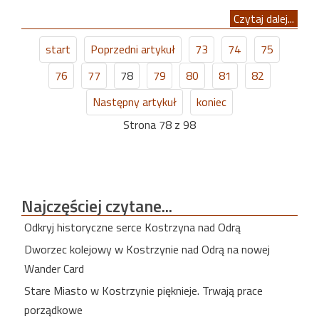
Czytaj dalej...
start
Poprzedni artykuł
73
74
75
76
77
78
79
80
81
82
Następny artykuł
koniec
Strona 78 z 98
Najczęściej
czytane...
Odkryj historyczne serce Kostrzyna nad Odrą
Dworzec kolejowy w Kostrzynie nad Odrą na nowej
Wander Card
Stare Miasto w Kostrzynie pięknieje. Trwają prace
porządkowe