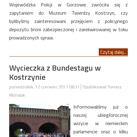
Wojewódzka Policji w Gorzowie zwróciła się z
zapytaniem do Muzeum Twierdzy Kostrzyn, czy
bylibyśmy zainteresowani przejęciem z policyjnego
depozytu broni zabezpieczonej i zarekwirowanej w toku
prowadzonych spraw.
Czytaj dalej...
Wycieczka z Bundestagu w
Kostrzynie
poniedziałek, 12 czerwiec 2017 08:31
Opublikował: Tomasz
Michalak
Informowaliśmy już o
naszej ubiegłorocznej
wizycie w niemieckim
parlamencie oraz o kilku