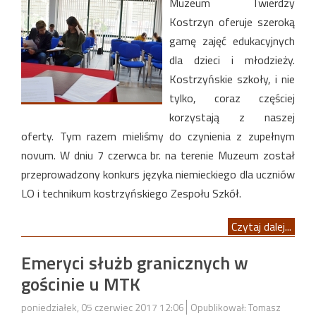
Muzeum Twierdzy
Kostrzyn oferuje szeroką
gamę zajęć edukacyjnych
dla dzieci i młodzieży.
Kostrzyńskie szkoły, i nie
tylko, coraz częściej
korzystają z naszej
oferty. Tym razem mieliśmy do czynienia z zupełnym
novum. W dniu 7 czerwca br. na terenie Muzeum został
przeprowadzony konkurs języka niemieckiego dla uczniów
LO i technikum kostrzyńskiego Zespołu Szkół.
Czytaj dalej...
Emeryci służb granicznych w
gościnie u MTK
poniedziałek, 05 czerwiec 2017 12:06
Opublikował: Tomasz