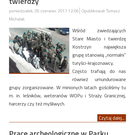
twierdzy
poniedziałek, 05 czerwiec 2017 12:06
Opublikował: Tomasz
Michalak
Wśród zwiedzających
Stare Miasto i twierdzę
Kostrzyn największa
grupę stanowią „normalni”
turyści-krajoznawcy.
Często trafiają do nas
również umundurowane
grupy zorganizowane. W minionych latach gościliśmy tu
m. in. leśników, weteranów WOPu i Straży Granicznej,
harcerzy czy też myśliwych.
Czytaj dalej...
Prace archeologiczne w Parku