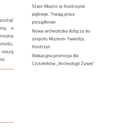
Stare Miasto w Kostrzynie
pięknieje. Trwają prace
 zostać
porządkowe
ony, a
Nowa archeolożka dołącza do
e można
zespołu Muzeum Twierdzy
zności,
Kostrzyn
y naszą
Wakacyjna promocja dla
mi.
Czytelników „Archeologii Żywej”