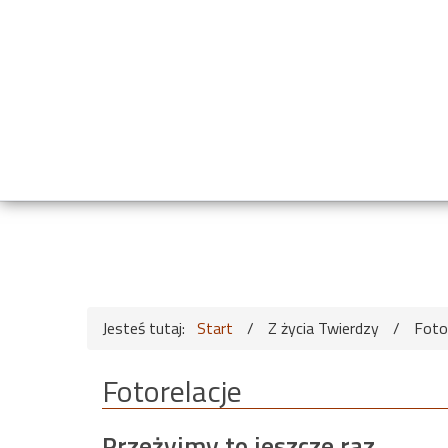
Jesteś tutaj:
Start
/
Z życia Twierdzy
/
Foto
Fotorelacje
Przeżyjmy to jeszcze raz