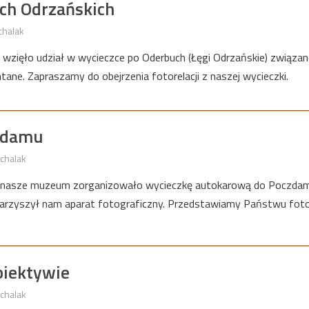
ach Odrzańskich
chalak
wzięło udział w wycieczce po Oderbuch (Łęgi Odrzańskie) związan
ane. Zapraszamy do obejrzenia fotorelacji z naszej wycieczki.
czdamu
chalak
 nasze muzeum zorganizowało wycieczkę autokarową do Poczdam
arzyszył nam aparat fotograficzny. Przedstawiamy Państwu foto
biektywie
chalak