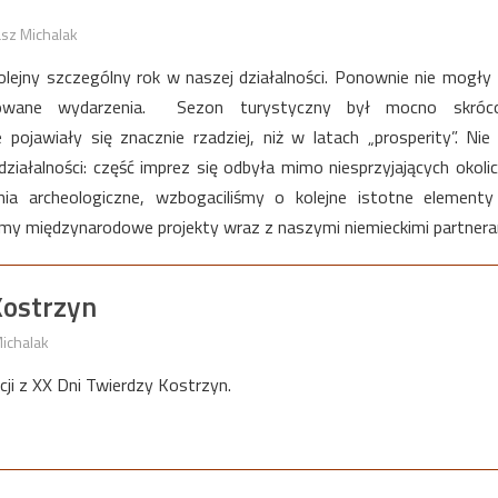
sz Michalak
olejny szczególny rok w naszej działalności. Ponownie nie mogły
anowane wydarzenia. Sezon turystyczny był mocno skróc
pojawiały się znacznie rzadziej, niż w latach „prosperity”. Ni
ziałalności: część imprez się odbyła mimo niesprzyjających okolic
nia archeologiczne, wzbogaciliśmy o kolejne istotne element
liśmy międzynarodowe projekty wraz z naszymi niemieckimi partnera
Kostrzyn
ichalak
ji z XX Dni Twierdzy Kostrzyn.