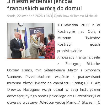
3 nieśmiertelniki jeńców
francuskich wrócą do domu!
środa, 22 kwiecień 2026 13:43
Opublikował: Tomasz Michalak
18 kwietnia 2026 r. w
Kostrzynie nad Odrą i
Muzeum Twierdzy
Kostrzyn gościli
przedstawiciele
Ambasady Francji na czele
z Zastępcą Attache
Obrony Francji, mjr. Sébastienem Marzin i Simonem
Vannoye. Przedpołudniem wspólnie z pracownikami
muzeum złożyli kwiaty na cmentarzu Stalagu III C Alt
Drewitz. Następnie wzięli udział w sesji historycznej
dotyczącej byłego obozu jenieckiego oraz uczestniczyli w
otwarciu wystawy „Wkrótce wrócę Mamo…”. Stalag III C