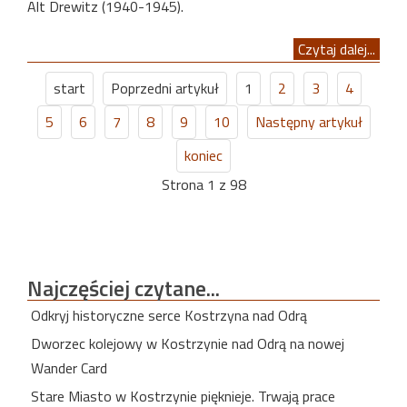
Alt Drewitz (1940-1945).
Czytaj dalej...
start
Poprzedni artykuł
1
2
3
4
5
6
7
8
9
10
Następny artykuł
koniec
Strona 1 z 98
Najczęściej
czytane...
Odkryj historyczne serce Kostrzyna nad Odrą
Dworzec kolejowy w Kostrzynie nad Odrą na nowej
Wander Card
Stare Miasto w Kostrzynie pięknieje. Trwają prace