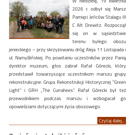
W niedzielę, 19 kwietnia
2026 r. odbył się Marsz
Pamięci Jeńców Stalagu III
C Alt Drewitz. Rozpoczął
się on w sąsiedztwie
terenu byłego obozu
jenieckiego – przy skrzyżowaniu dróg Aleja 11 Listopada i
ul. Namyślińskiej. Po powitaniu uczestników przez Panią
dyrektor muzeum, głos zabrał Rafał Górecki, który
przedstawił towarzyszące uczestnikom marszu grupy
rekonstrukcyjne: Grupa Rekonstrukcji Historycznej "Green
Light" i GRH „The Currahees”. Rafał Górecki był też
przewodnikiem podczas marszu i wzbogacał go
opowieściami dotyczącymi życia obozowego.
Czytaj dalej...