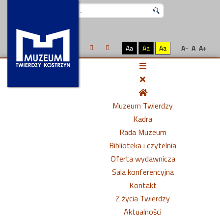
Szukaj...
Aa
Aa
Aa
A-
A
A+
Muzeum Twierdzy
Kadra
Rada Muzeum
Biblioteka i czytelnia
Oferta wydawnicza
Sala konferencyjna
Kontakt
Z życia Twierdzy
Aktualności