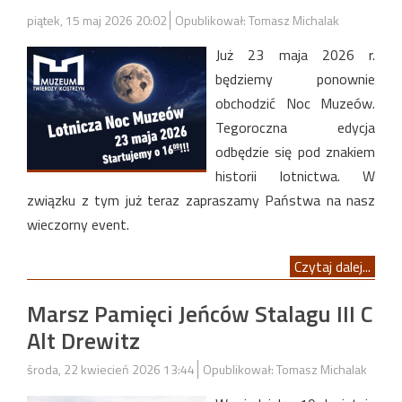
piątek, 15 maj 2026 20:02
Opublikował: Tomasz Michalak
Już 23 maja 2026 r.
będziemy ponownie
obchodzić Noc Muzeów.
Tegoroczna edycja
odbędzie się pod znakiem
historii lotnictwa. W
związku z tym już teraz zapraszamy Państwa na nasz
wieczorny event.
Czytaj dalej...
Marsz Pamięci Jeńców Stalagu III C
Alt Drewitz
środa, 22 kwiecień 2026 13:44
Opublikował: Tomasz Michalak