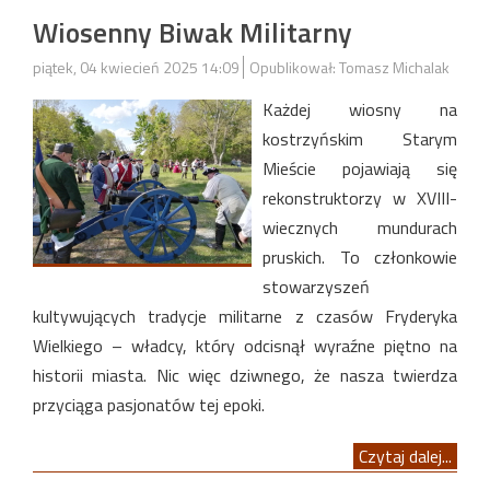
Wiosenny Biwak Militarny
piątek, 04 kwiecień 2025 14:09
Opublikował: Tomasz Michalak
Każdej wiosny na
kostrzyńskim Starym
Mieście pojawiają się
rekonstruktorzy w XVIII-
wiecznych mundurach
pruskich. To członkowie
stowarzyszeń
kultywujących tradycje militarne z czasów Fryderyka
Wielkiego – władcy, który odcisnął wyraźne piętno na
historii miasta. Nic więc dziwnego, że nasza twierdza
przyciąga pasjonatów tej epoki.
Czytaj dalej...