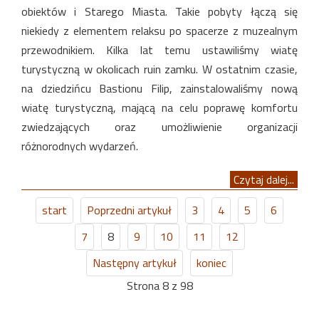
obiektów i Starego Miasta. Takie pobyty łączą się
niekiedy z elementem relaksu po spacerze z muzealnym
przewodnikiem. Kilka lat temu ustawiliśmy wiatę
turystyczną w okolicach ruin zamku. W ostatnim czasie,
na dziedzińcu Bastionu Filip, zainstalowaliśmy nową
wiatę turystyczną, mającą na celu poprawę komfortu
zwiedzających oraz umożliwienie organizacji
różnorodnych wydarzeń.
Czytaj dalej...
start
Poprzedni artykuł
3
4
5
6
7
8
9
10
11
12
Następny artykuł
koniec
Strona 8 z 98