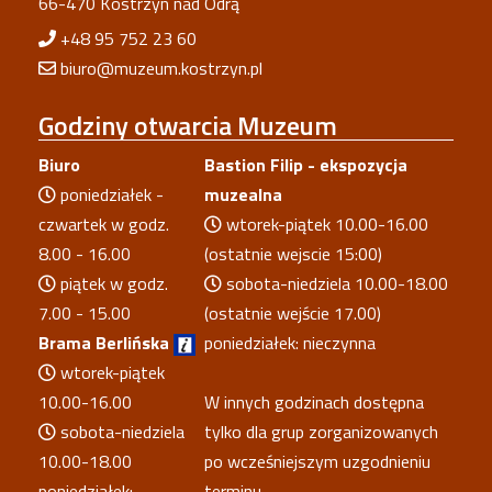
66-470 Kostrzyn nad Odrą
+48 95 752 23 60
biuro@muzeum.kostrzyn.pl
Godziny
otwarcia Muzeum
Biuro
Bastion Filip - ekspozycja
poniedziałek -
muzealna
czwartek w godz.
wtorek-piątek 10.00-16.00
8.00 - 16.00
(ostatnie wejscie 15:00)
piątek w godz.
sobota-niedziela 10.00-18.00
7.00 - 15.00
(ostatnie wejście 17.00)
Brama Berlińska
poniedziałek: nieczynna
wtorek-piątek
10.00-16.00
W innych godzinach dostępna
sobota-niedziela
tylko dla grup zorganizowanych
10.00-18.00
po wcześniejszym uzgodnieniu
poniedziałek:
terminu.