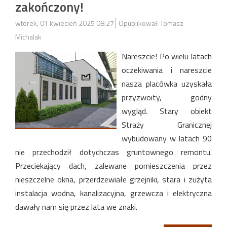
zakończony!
wtorek, 01 kwiecień 2025 08:27
Opublikował: Tomasz
Michalak
Nareszcie! Po wielu latach
oczekiwania i nareszcie
nasza placówka uzyskała
przyzwoity, godny
wygląd. Stary obiekt
Straży Granicznej
wybudowany w latach 90
nie przechodził dotychczas gruntownego remontu.
Przeciekający dach, zalewane pomieszczenia przez
nieszczelne okna, przerdzewiałe grzejniki, stara i zużyta
instalacja wodna, kanalizacyjna, grzewcza i elektryczna
dawały nam się przez lata we znaki.