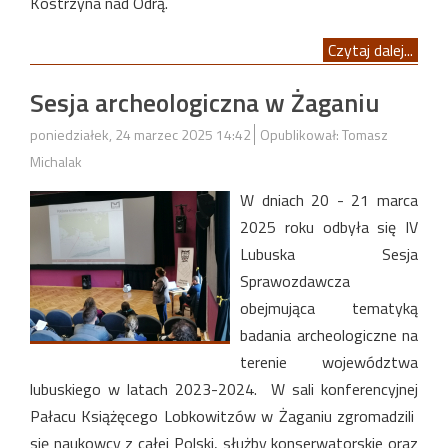
Kostrzyna nad Odrą.
Czytaj dalej...
Sesja archeologiczna w Żaganiu
poniedziałek, 24 marzec 2025 14:42
Opublikował: Tomasz
Michalak
W dniach 20 - 21 marca
2025 roku odbyła się IV
Lubuska Sesja
Sprawozdawcza
obejmująca tematyką
badania archeologiczne na
terenie województwa
lubuskiego w latach 2023-2024. W sali konferencyjnej
Pałacu Książęcego Lobkowitzów w Żaganiu zgromadzili
się naukowcy z całej Polski, służby konserwatorskie oraz