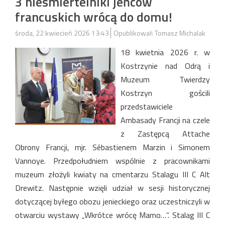
3 nieśmiertelniki jeńców
francuskich wrócą do domu!
środa, 22 kwiecień 2026 13:43
Opublikował: Tomasz Michalak
18 kwietnia 2026 r. w
Kostrzynie nad Odrą i
Muzeum Twierdzy
Kostrzyn gościli
przedstawiciele
Ambasady Francji na czele
z Zastępcą Attache
Obrony Francji, mjr. Sébastienem Marzin i Simonem
Vannoye. Przedpołudniem wspólnie z pracownikami
muzeum złożyli kwiaty na cmentarzu Stalagu III C Alt
Drewitz. Następnie wzięli udział w sesji historycznej
dotyczącej byłego obozu jenieckiego oraz uczestniczyli w
otwarciu wystawy „Wkrótce wrócę Mamo…”. Stalag III C