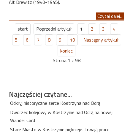
Alt Drewitz (1940-1945).
Czytaj dalej...
start
Poprzedni artykuł
1
2
3
4
5
6
7
8
9
10
Następny artykuł
koniec
Strona 1 z 98
Najczęściej
czytane...
Odkryj historyczne serce Kostrzyna nad Odrą
Dworzec kolejowy w Kostrzynie nad Odrą na nowej
Wander Card
Stare Miasto w Kostrzynie pięknieje. Trwają prace