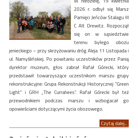
W niedzielę, 19 kwietnia
2026 r. odbył się Marsz
Pamięci Jeńców Stalagu III
C Alt Drewitz. Rozpoczął
się on w sąsiedztwie
terenu byłego obozu
jenieckiego – przy skrzyżowaniu dróg Aleja 11 Listopada i
ul. Namyślińskiej. Po powitaniu uczestników przez Panią
dyrektor muzeum, głos zabrał Rafał Górecki, który
przedstawił towarzyszące uczestnikom marszu grupy
rekonstrukcyjne: Grupa Rekonstrukcji Historycznej "Green
Light" i GRH „The Currahees”. Rafał Górecki był też
przewodnikiem podczas marszu i wzbogacał go
opowieściami dotyczącymi życia obozowego.
Czytaj dalej...