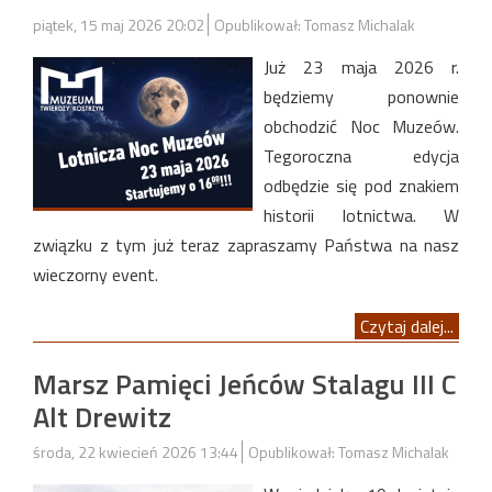
piątek, 15 maj 2026 20:02
Opublikował: Tomasz Michalak
Już 23 maja 2026 r.
będziemy ponownie
obchodzić Noc Muzeów.
Tegoroczna edycja
odbędzie się pod znakiem
historii lotnictwa. W
związku z tym już teraz zapraszamy Państwa na nasz
wieczorny event.
Czytaj dalej...
Marsz Pamięci Jeńców Stalagu III C
Alt Drewitz
środa, 22 kwiecień 2026 13:44
Opublikował: Tomasz Michalak