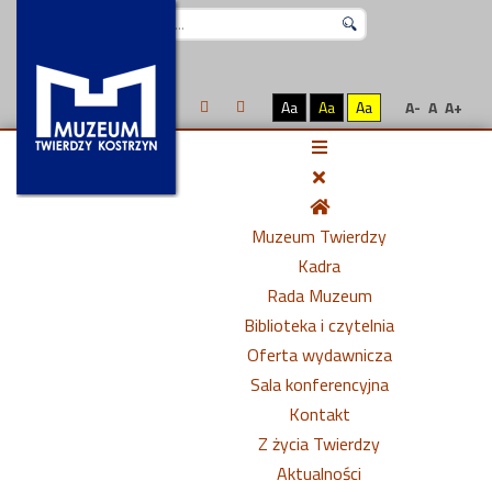
Szukaj...
Aa
Aa
Aa
A-
A
A+
Muzeum Twierdzy
Kadra
Rada Muzeum
Biblioteka i czytelnia
Oferta wydawnicza
Sala konferencyjna
Kontakt
Z życia Twierdzy
Aktualności