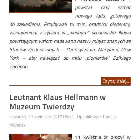
powstał cały szmat
nowego lądu, gotowego
do zasiedlenia. Przybywali tu m.in. osadnicy olęderscy,
zaznajomieni z życiem w „wodnym” środowisku. Nowo
powstającym wsiom nadawano nazwy miejsc znanych ze
Stanów Zjednoczonych – Pennsylvania, Maryland, New
York – aby nawiązać do mitu „pionierów” Dzikiego
Zachodu.
Czytaj dalej...
Leutnant Klaus Hellmann w
Muzeum Twierdzy
czwartek, 13 kwiecień 2017 08:31
Opublikował: Tomasz
Michalak
11 kwietnia br. złożył w