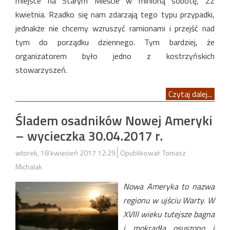
miejsce na Starym Mieście w minioną sobotę, 22
kwietnia. Rzadko się nam zdarzają tego typu przypadki,
jednakże nie chcemy wzruszyć ramionami i przejść nad
tym do porządku dziennego. Tym bardziej, że
organizatorem było jedno z kostrzyńskich
stowarzyszeń.
Czytaj dalej...
Śladem osadników Nowej Ameryki
– wycieczka 30.04.2017 r.
wtorek, 18 kwiecień 2017 12:29
Opublikował: Tomasz
Michalak
Nowa Ameryka to nazwa
regionu w ujściu Warty. W
XVIII wieku tutejsze bagna
i mokradła osuszono i