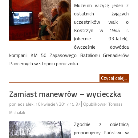
Muzeum wizytę jeden z
ostatnich żyjących
uczestników walk o
Kostrzyn w 1945 r.
(obecnie 93-latek),
ówcześnie dowódca
kompanii KM 50 Zapasowego Batalionu Grenadierów
Pancernych w stopniu porucznika.
Czytaj dalej...
Zamiast manewrów – wycieczka
poniedziałek, 10 kwiecień 2017 15:37
Opublikował: Tomasz
Michalak
Zgodnie z obietnicą
proponujemy Państwu w