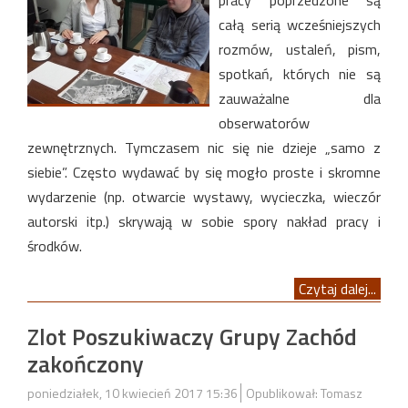
pracy poprzedzone są
całą serią wcześniejszych
rozmów, ustaleń, pism,
spotkań, których nie są
zauważalne dla
obserwatorów
zewnętrznych. Tymczasem nic się nie dzieje „samo z
siebie”. Często wydawać by się mogło proste i skromne
wydarzenie (np. otwarcie wystawy, wycieczka, wieczór
autorski itp.) skrywają w sobie spory nakład pracy i
środków.
Czytaj dalej...
Zlot Poszukiwaczy Grupy Zachód
zakończony
poniedziałek, 10 kwiecień 2017 15:36
Opublikował: Tomasz