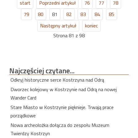
start
Poprzedni artykuł
76
77
78
79
80
81
82
83
84
85
Następny artykuł
koniec
Strona 81 z 98
Najczęściej
czytane...
Odkryj historyczne serce Kostrzyna nad Odrą
Dworzec kolejowy w Kostrzynie nad Odrą na nowej
Wander Card
Stare Miasto w Kostrzynie pięknieje. Trwają prace
porządkowe
Nowa archeolożka dołącza do zespołu Muzeum
Twierdzy Kostrzyn