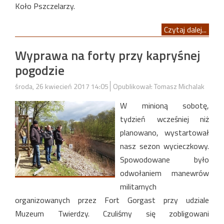
Koło Pszczelarzy.
Czytaj dalej...
Wyprawa na forty przy kapryśnej
pogodzie
środa, 26 kwiecień 2017 14:05
Opublikował: Tomasz Michalak
W minioną sobotę,
tydzień wcześniej niż
planowano, wystartował
nasz sezon wycieczkowy.
Spowodowane było
odwołaniem manewrów
militarnych
organizowanych przez Fort Gorgast przy udziale
Muzeum Twierdzy. Czuliśmy się zobligowani