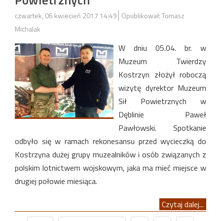
czwartek, 06 kwiecień 2017 14:49
Opublikował: Tomasz
Michalak
W dniu 05.04. br. w
Muzeum Twierdzy
Kostrzyn złożył roboczą
wizytę dyrektor Muzeum
Sił Powietrznych w
Dęblinie Paweł
Pawłowski. Spotkanie
odbyło się w ramach rekonesansu przed wycieczką do
Kostrzyna dużej grupy muzealników i osób związanych z
polskim lotnictwem wojskowym, jaka ma mieć miejsce w
drugiej połowie miesiąca.
Czytaj dalej...