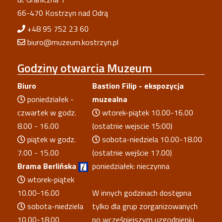
66-470 Kostrzyn nad Odrą
+48 95 752 23 60
biuro@muzeum.kostrzyn.pl
Godziny
otwarcia Muzeum
Biuro
Bastion Filip - ekspozycja
poniedziałek -
muzealna
czwartek w godz.
wtorek-piątek 10.00-16.00
8.00 - 16.00
(ostatnie wejscie 15:00)
piątek w godz.
sobota-niedziela 10.00-18.00
7.00 - 15.00
(ostatnie wejście 17.00)
Brama Berlińska
poniedziałek: nieczynna
wtorek-piątek
10.00-16.00
W innych godzinach dostępna
sobota-niedziela
tylko dla grup zorganizowanych
10.00-18.00
po wcześniejszym uzgodnieniu