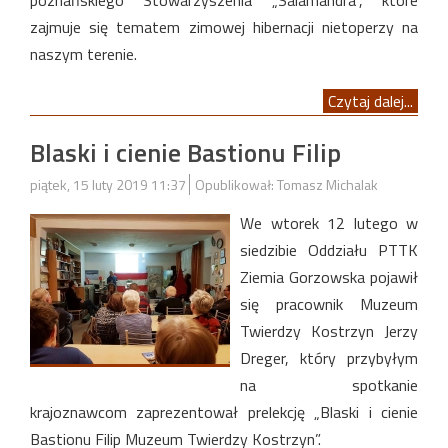
zajmuje się tematem zimowej hibernacji nietoperzy na
naszym terenie.
Czytaj dalej...
Blaski i cienie Bastionu Filip
piątek, 15 luty 2019 11:37
Opublikował: Tomasz Michalak
We wtorek 12 lutego w
siedzibie Oddziału PTTK
Ziemia Gorzowska pojawił
się pracownik Muzeum
Twierdzy Kostrzyn Jerzy
Dreger, który przybyłym
na spotkanie
krajoznawcom zaprezentował prelekcję „Blaski i cienie
Bastionu Filip Muzeum Twierdzy Kostrzyn”.