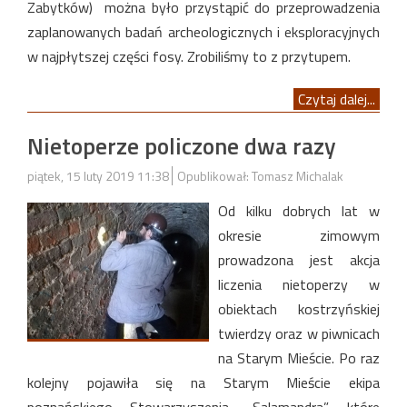
Zabytków) można było przystąpić do przeprowadzenia
zaplanowanych badań archeologicznych i eksploracyjnych
w najpłytszej części fosy. Zrobiliśmy to z przytupem.
Czytaj dalej...
Nietoperze policzone dwa razy
piątek, 15 luty 2019 11:38
Opublikował: Tomasz Michalak
Od kilku dobrych lat w
okresie zimowym
prowadzona jest akcja
liczenia nietoperzy w
obiektach kostrzyńskiej
twierdzy oraz w piwnicach
na Starym Mieście. Po raz
kolejny pojawiła się na Starym Mieście ekipa
poznańskiego Stowarzyszenia „Salamandra”, które