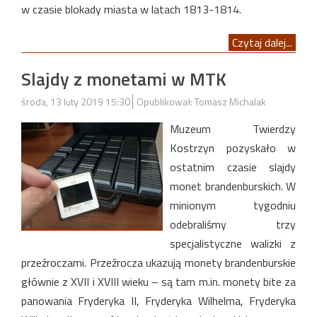
w czasie blokady miasta w latach 1813-1814.
Czytaj dalej...
Slajdy z monetami w MTK
środa, 13 luty 2019 15:30
Opublikował: Tomasz Michalak
Muzeum Twierdzy
Kostrzyn pozyskało w
ostatnim czasie slajdy
monet brandenburskich. W
minionym tygodniu
odebraliśmy trzy
specjalistyczne walizki z
przeźroczami. Przeźrocza ukazują monety brandenburskie
głównie z XVII i XVIII wieku – są tam m.in. monety bite za
panowania Fryderyka II, Fryderyka Wilhelma, Fryderyka