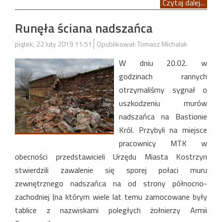
Czytaj dalej...
Runęła ściana nadszańca
piątek, 22 luty 2019 11:51
Opublikował: Tomasz Michalak
W dniu 20.02. w
godzinach rannych
otrzymaliśmy sygnał o
uszkodzeniu murów
nadszańca na Bastionie
Król. Przybyli na miejsce
pracownicy MTK w
obecności przedstawicieli Urzędu Miasta Kostrzyn
stwierdzili zawalenie się sporej połaci muru
zewnętrznego nadszańca na od strony północno-
zachodniej (na którym wiele lat temu zamocowane były
tablice z nazwiskami poległych żołnierzy Armii