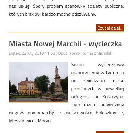
nas usług. Spory problem stanowiły toalety publiczne,
których brak był bardzo mocno odczuwalny.
Czytaj dalej...
Miasta Nowej Marchii - wycieczka
piątek, 22 luty 2019 11:53
Opublikował: Tomasz Michalak
Sezon wycieczkowy
rozpoczniemy w tym roku
od zwiedzania miejsc
położonych w niewielkiej
odległości od Kostrzyna.
Tym razem odwiedzimy
niegdyś nowomarchijskie miejscowości: Boleszkowice,
Mieszkowice i Moryń.