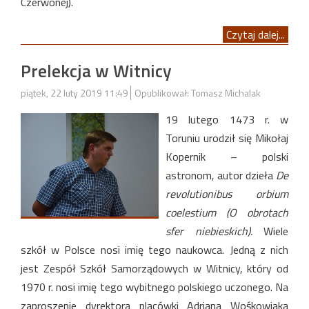
Czerwonej).
Czytaj dalej...
Prelekcja w Witnicy
piątek, 22 luty 2019 11:49
Opublikował: Tomasz Michalak
19 lutego 1473 r. w
Toruniu urodził się Mikołaj
Kopernik – polski
astronom, autor dzieła
De
revolutionibus orbium
coelestium
(O obrotach
sfer niebieskich).
Wiele
szkół w Polsce nosi imię tego naukowca. Jedną z nich
jest Zespół Szkół Samorządowych w Witnicy, który od
1970 r. nosi imię tego wybitnego polskiego uczonego. Na
zaproszenie dyrektora placówki Adriana Wośkowiaka