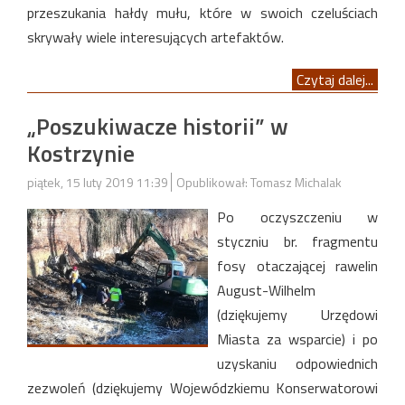
przeszukania hałdy mułu, które w swoich czeluściach
skrywały wiele interesujących artefaktów.
Czytaj dalej...
„Poszukiwacze historii” w
Kostrzynie
piątek, 15 luty 2019 11:39
Opublikował: Tomasz Michalak
Po oczyszczeniu w
styczniu br. fragmentu
fosy otaczającej rawelin
August-Wilhelm
(dziękujemy Urzędowi
Miasta za wsparcie) i po
uzyskaniu odpowiednich
zezwoleń (dziękujemy Wojewódzkiemu Konserwatorowi