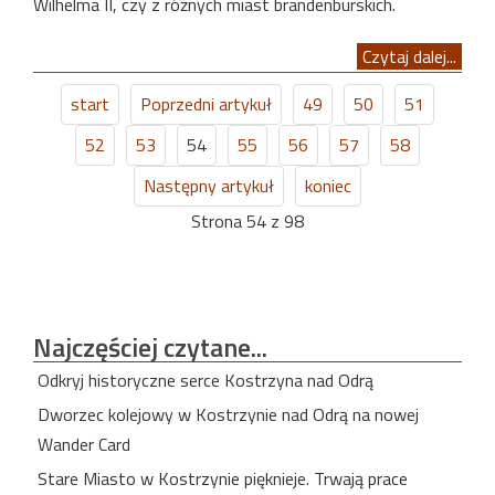
Wilhelma II, czy z różnych miast brandenburskich.
Czytaj dalej...
start
Poprzedni artykuł
49
50
51
52
53
54
55
56
57
58
Następny artykuł
koniec
Strona 54 z 98
Najczęściej
czytane...
Odkryj historyczne serce Kostrzyna nad Odrą
Dworzec kolejowy w Kostrzynie nad Odrą na nowej
Wander Card
Stare Miasto w Kostrzynie pięknieje. Trwają prace