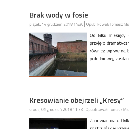
Brak wody w fosie
piątek, 14 grudzień 2018 14:36
Opublikował: Tomasz Mi
Od kilku miesięcy
przyjęło dramatyczn
również wpływ na b
południowej, zasilan
Kresowianie obejrzeli „Kresy”
środa, 05 grudzień 2018 11:33
Opublikował: Tomasz Mic
Zapowiadana od kilk
kostrzyńskiej Kręgi