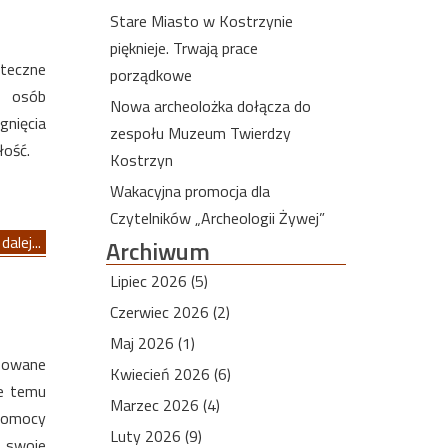
Stare Miasto w Kostrzynie
pięknieje. Trwają prace
ąteczne
porządkowe
z osób
Nowa archeolożka dołącza do
gnięcia
zespołu Muzeum Twierdzy
łość.
Kostrzyn
Wakacyjna promocja dla
Czytelników „Archeologii Żywej”
dalej...
Archiwum
Lipiec 2026 (5)
Czerwiec 2026 (2)
Maj 2026 (1)
izowane
Kwiecień 2026 (6)
ie temu
Marzec 2026 (4)
Pomocy
Luty 2026 (9)
 swoje