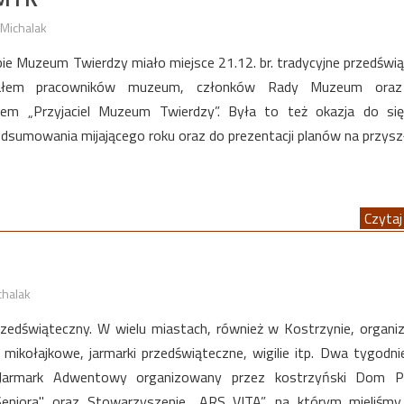
Michalak
ibie Muzeum Twierdzy miało miejsce 21.12. br. tradycyjne przedświ
iałem pracowników muzeum, członków Rady Muzeum ora
łem „Przyjaciel Muzeum Twierdzy”. Była to też okazja do się
dsumowania mijającego roku oraz do prezentacji planów na przysz
Czytaj 
chalak
rzedświąteczny. W wielu miastach, również w Kostrzynie, organ
 mikołajkowe, jarmarki przedświąteczne, wigilie itp. Dwa tygodn
 Jarmark Adwentowy organizowany przez kostrzyński Dom 
eniora" oraz Stowarzyszenie „ARS VITA”, na którym mieliśmy