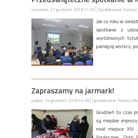
czwartek, 27 grudzień 2018 11:36
Opublikował: Tomasz 
Jak co roku w siedz
spotkanie z udz
wyróżnionych tytu
pamięcią wstecz, po
Zapraszamy na jarmark!
piątek, 14 grudzień 2018 14:38
Opublikował: Tomasz Mi
Grudzień to czas p
są miejskie imprezy
miał miejsce XIV
Społecznej „Dom S