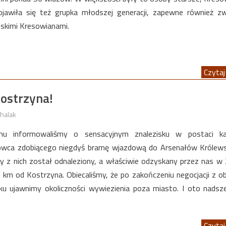
jawiła się też grupka młodszej generacji, zapewne również z
ńskimi Kresowianami.
Czytaj 
ostrzyna!
halak
emu informowaliśmy o sensacyjnym znalezisku w postaci ka
owca zdobiącego niegdyś bramę wjazdową do Arsenałów Królews
y z nich został odnaleziony, a właściwie odzyskany przez nas w 
0 km od Kostrzyna. Obiecaliśmy, że po zakończeniu negocjacji z 
u ujawnimy okoliczności wywiezienia poza miasto. I oto nadsz
Czytaj 