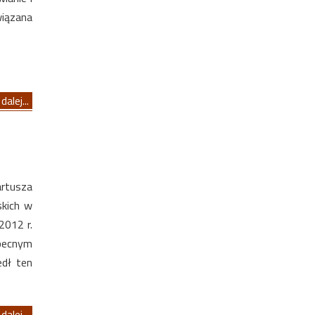
wiązana
dalej...
rtusza
kich w
2012 r.
obecnym
edł ten
dalej...