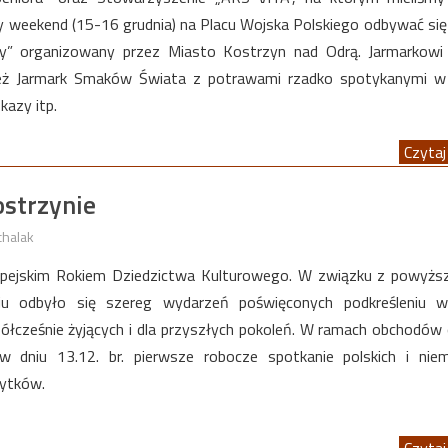
zy weekend (15-16 grudnia) na Placu Wojska Polskiego odbywać się
ny” organizowany przez Miasto Kostrzyn nad Odrą. Jarmarkowi
eż Jarmark Smaków Świata z potrawami rzadko spotykanymi w 
kazy itp.
Czytaj 
strzynie
chalak
opejskim Rokiem Dziedzictwa Kulturowego. W związku z powyżs
aju odbyło się szereg wydarzeń poświęconych podkreśleniu wa
półcześnie żyjących i dla przyszłych pokoleń. W ramach obchodów
 dniu 13.12. br. pierwsze robocze spotkanie polskich i niem
ytków.
Czytaj 