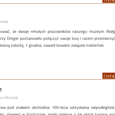
halak
mować, że dwoje młodych pracowników naszego muzeum Małg
erzy Dreger postanowiło połączyć swoje losy i razem przemierzy
nioną sobotę, 1 grudnia, zawarli bowiem związek małżeński.
Czytaj 
e
sz Michalak
ywa pod znakiem obchodów 100-lecia odzyskania niepodległośc
ju, również w Kostrzynie, miało miejsce z tej okazji tysiące wy