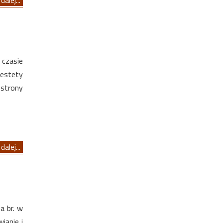
czasie
iestety
 strony
dalej...
a br. w
ianie i