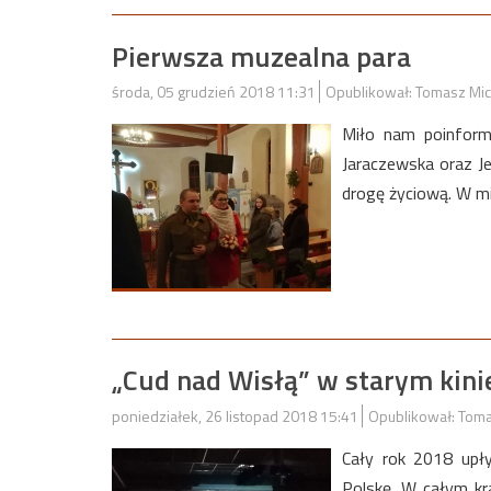
Pierwsza muzealna para
środa, 05 grudzień 2018 11:31
Opublikował: Tomasz Mic
Miło nam poinfor
Jaraczewska oraz J
drogę życiową. W mi
„Cud nad Wisłą” w starym kini
poniedziałek, 26 listopad 2018 15:41
Opublikował: Toma
Cały rok 2018 upł
Polskę. W całym kra