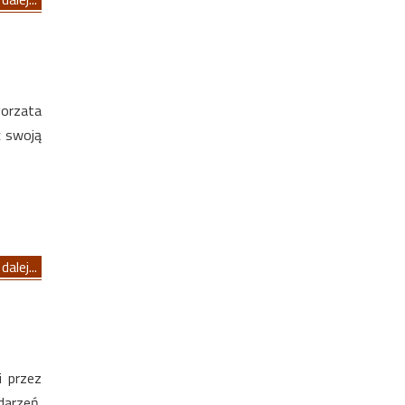
orzata
ć swoją
dalej...
i przez
darzeń.