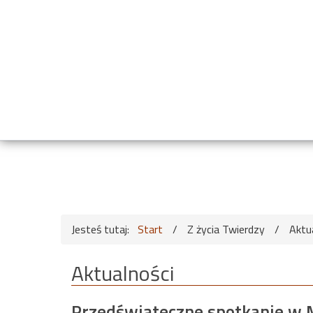
Jesteś tutaj:
Start
/
Z życia Twierdzy
/
Aktu
Aktualności
Przedświąteczne spotkanie w