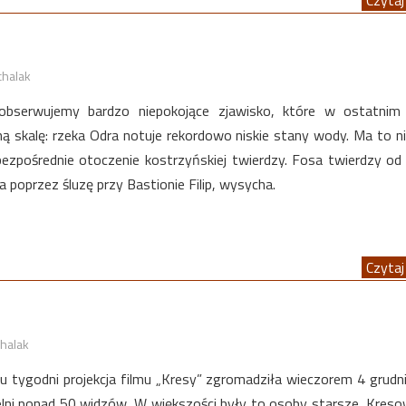
chalak
 obserwujemy bardzo niepokojące zjawisko, które w ostatnim 
ą skalę: rzeka Odra notuje rekordowo niskie stany wody. Ma to n
ezpośrednie otoczenie kostrzyńskiej twierdzy. Fosa twierdzy od
a poprzez śluzę przy Bastionie Filip, wysycha.
Czytaj 
halak
u tygodni projekcja filmu „Kresy” zgromadziła wieczorem 4 grudni
elni ponad 50 widzów. W większości były to osoby starsze, Kresow