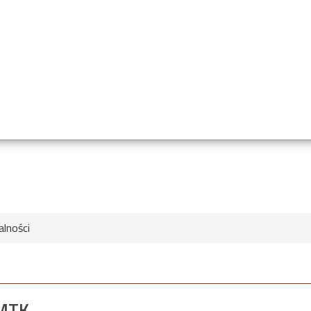
alności
 MTK