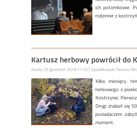
ich potomkowie. Po
rodzinnie z kostrzy
Kartusz herbowy powrócił do K
środa, 05 grudzień 2018 11:32
Opublikował: Tomasz Mic
Kilka miesięcy t
herbowego z piask
Kostrzynie. Pierwsz
Drugi znalazł się 5
posiadaczem zabytk
moment.