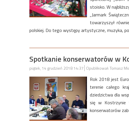
stoisko. W najbliżs
„Jarmark Świątecz
towarzyszył równi
polskiej. Do tego występy artystyczne, muzyka, po
Spotkanie konserwatorów w Ko
piątek, 14 grudzień 2018 14:37
Opublikował: Tomasz Mi
Rok 2018 jest Eur
terenie całego kr
dziedzictwa dla ws
się w Kostrzynie w
konserwatorów zab