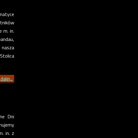
ematyce
stników
 m. in.
pandau,
m nasza
tolica
dalej...
ne Dni
nujemy
. in. z