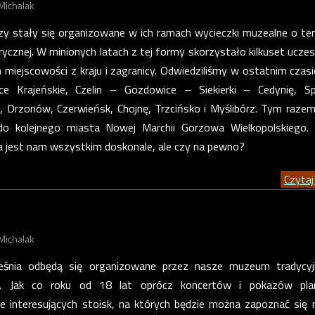
Michalak
dzy stały się organizowane w ich ramach wycieczki muzealne o t
ycznej. W minionych latach z tej formy skorzystało kilkuset ucze
 miejscowości z kraju i zagranicy. Odwiedziliśmy w ostatnim czasie
lce Krajeńskie, Czelin – Gozdowice – Siekierki – Cedynię, S
, Drzonów, Czerwieńsk, Chojnę, Trzcińsko i Myślibórz. Tym raze
o kolejnego miasta Nowej Marchii Gorzowa Wielkopolskiego. S
jest nam wszystkim doskonale, ale czy na pewno?
Czytaj 
Michalak
śnia odbędą się organizowane przez nasze muzeum tradycyj
n. Jak co roku od 18 lat oprócz koncertów i pokazów pla
e interesujących stoisk, na których będzie można zapoznać się m