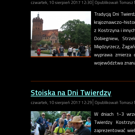
czwartek, 10 sierpień 2017 12:30
Opublikował: Tomasz 
Tradycją Dni Twier
krajoznawczo-histor
z Kostrzyna i innych
Dobiegniew, Strze
Międzyrzecz, Żagań
wyprawa zmierza d
województwa znana 
Stoiska na Dni Twierdzy
czwartek, 10 sierpień 2017 12:29
Opublikował: Tomasz 
W dniach 1-3 wrze
Twierdzy Kostrzy
zaprezentować wiel