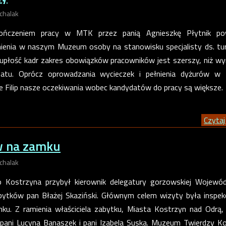
chalak
ńczeniem pracy w MTK przez panią Agnieszkę Płytnik po
nienia w naszym Muzeum osoby na stanowisku specjalisty ds. tur
upłość kadr zakres obowiązków pracowników jest szerszy, niż wy
tu. Oprócz oprowadzania wycieczek i pełnienia dyżurów w 
nie Filip nasze oczekiwania wobec kandydatów do pracy są większe.
Czytaj 
w na zamku
chalak
o Kostrzyna przybył kierownik delegatury gorzowskiej Wojewó
ytków pan Błażej Skaziński. Głównym celem wizyty była inspekc
ku. Z ramienia właściciela zabytku, Miasta Kostrzyn nad Odrą,
 pani Lucyna Banaszek i pani Izabela Suska. Muzeum Twierdzy K