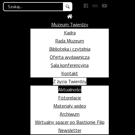
Szukaj...
Muzeum Twierdzy
Kadra
Rada Muzeum
Biblioteka i czytelnia
Oferta wydawnicza
Sala konferencyjna
Kontakt
Z życia Twierdzy
Aktualności
Fotorelacje
Materiały wideo
Archiwum
Wirtualny spacer po Bastionie Filip
Newsletter