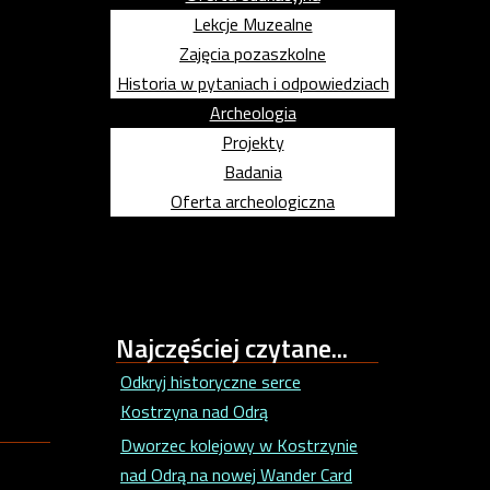
Lekcje Muzealne
Zajęcia pozaszkolne
Historia w pytaniach i odpowiedziach
Archeologia
Projekty
Badania
Oferta archeologiczna
Najczęściej
czytane...
Odkryj historyczne serce
Kostrzyna nad Odrą
Dworzec kolejowy w Kostrzynie
nad Odrą na nowej Wander Card