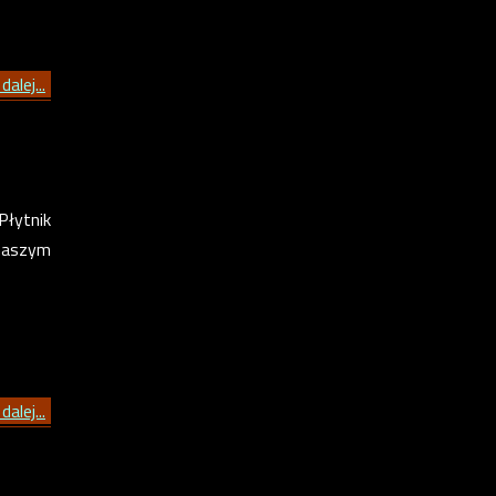
dalej...
Płytnik
 naszym
dalej...