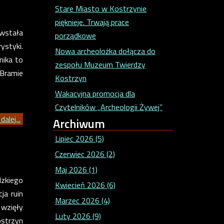
Stare Miasto w Kostrzynie
pięknieje. Trwają prace
wstała
porządkowe
ystyki.
Nowa archeolożka dołącza do
nika to
zespołu Muzeum Twierdzy
Bramie
Kostrzyn
Wakacyjna promocja dla
Czytelników „Archeologii Żywej”
dalej...
Archiwum
Lipiec 2026 (5)
Czerwiec 2026 (2)
Maj 2026 (1)
dzkiego
Kwiecień 2026 (6)
ja ruin
Marzec 2026 (4)
 wzięły
Luty 2026 (9)
ostrzyn