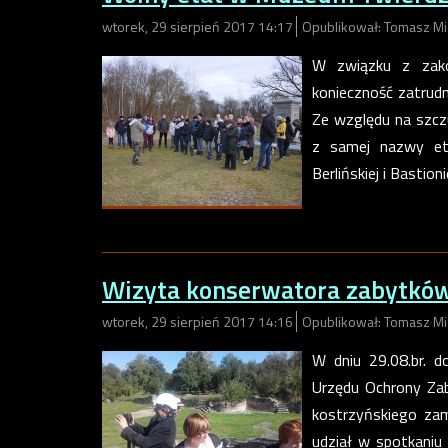
wtorek, 29 sierpień 2017 14:17
Opublikował: Tomasz Mi
W związku z zako
konieczność zatrud
Ze względu na szcz
z samej nazwy eta
Berlińskiej i Bastio
Wizyta konserwatora zabytkó
wtorek, 29 sierpień 2017 14:16
Opublikował: Tomasz Mi
W dniu 29.08.br. d
Urzędu Ochrony Zab
kostrzyńskiego zam
udział w spotkaniu