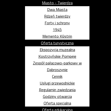
Miasto - Twierdza
Dwa Miasta
Rdzeń twierdzy
Forty i schrony
1945
Memento Kϋstrin
Oferta turystyczna
Ekspozycja muzealna
Kostrzyńskie Pompeje
Zespół pałacowo-parkowy w
Dąbroszynie
Cennik
Usługi przewodnickie
Regulamin zwiedzania
Godziny otwarcia
Oferta specjalna
Oferta edukacyjna