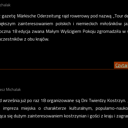
chalak
 gazetę Märkische Oderzeitung rajd rowerowy pod nazwą „Tour 
iększym zainteresowaniem polskich i niemieckich miłośników j
roczna 18 edycja zwana Małym Wyścigiem Pokoju zgromadziła w
 uczestników z obu krajów.
Czytaj 
asz Michalak
 września już po raz 18 organizowane są Dni Twierdzy Kostrzyn. 
a impreza miejska o charakterze kulturalnym, popularno-nauk
ca się dużym zainteresowaniem kostrzynian i gości z kraju i zagran