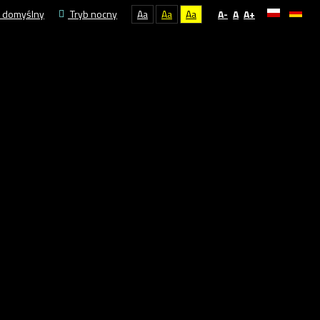
 domyślny
Tryb nocny
Aa
Aa
Aa
A-
A
A+