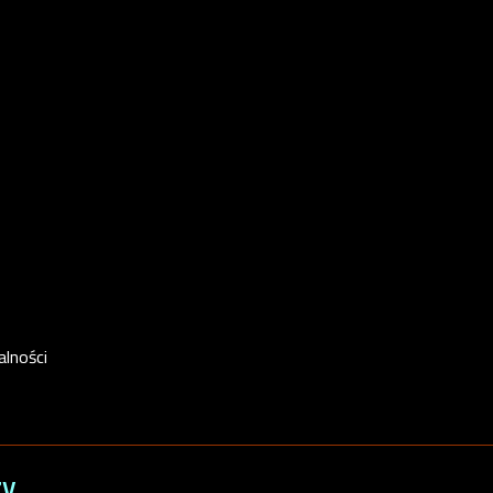
alności
zy