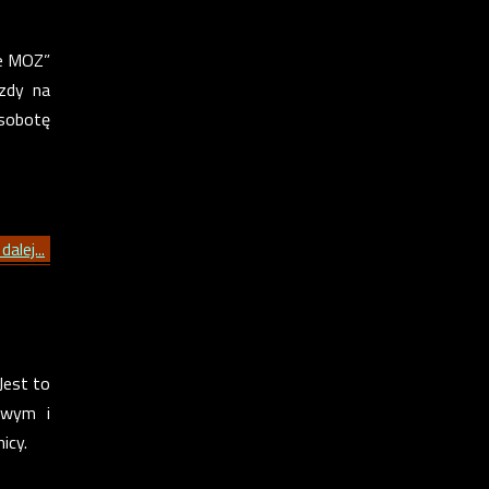
de MOZ”
azdy na
 sobotę
dalej...
Jest to
owym i
icy.