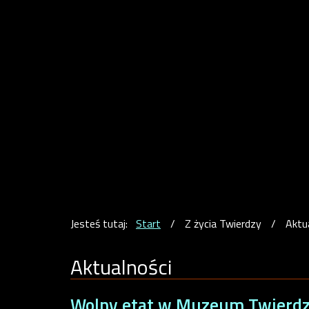
Jesteś tutaj:
Start
/
Z życia Twierdzy
/
Aktu
Aktualności
Wolny etat w Muzeum Twierd