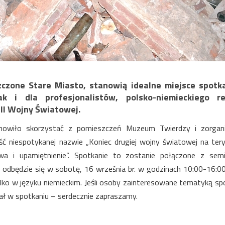
zczone Stare Miasto, stanowią idealne miejsce spotk
 i dla profesjonalistów, polsko-niemieckiego re
II Wojny Światowej.
stanowiło skorzystać z pomieszczeń Muzeum Twierdzy i zorga
ść niespotykanej nazwie „Koniec drugiej wojny światowej na ter
a i upamiętnienie”. Spotkanie to zostanie połączone z semi
 odbędzie się w sobotę, 16 września br. w godzinach 10:00-16:00
ylko w języku niemieckim. Jeśli osoby zainteresowane tematyką sp
ział w spotkaniu – serdecznie zapraszamy.