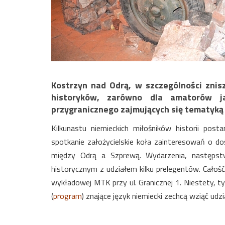
Kostrzyn nad Odrą, w szczególności znis
historyków, zarówno dla amatorów jak
przygranicznego zajmujących się tematyką 
Kilkunastu niemieckich miłośników historii po
spotkanie założycielskie koła zainteresowań o do
między Odrą a Szprewą. Wydarzenia, następstw
historycznym z udziałem kilku prelegentów. Całość
wykładowej MTK przy ul. Granicznej 1. Niestety, t
(
program
) znające język niemiecki zechcą wziąć ud