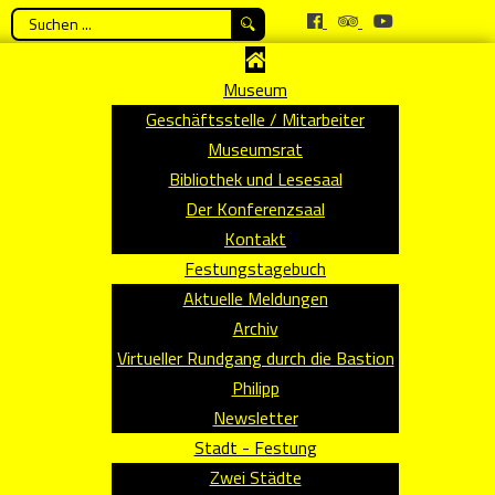
Suchen
...
Museum
Geschäftsstelle / Mitarbeiter
Museumsrat
Bibliothek und Lesesaal
Der Konferenzsaal
Kontakt
Festungstagebuch
Aktuelle Meldungen
Archiv
Virtueller Rundgang durch die Bastion
Philipp
Newsletter
Stadt - Festung
Zwei Städte