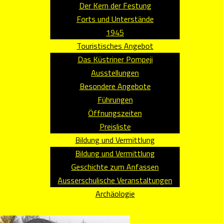
Der Kern der Festung
Forts und Unterstände
1945
Touristisches Angebot
Das Küstriner Pompeji
Ausstellungen
Besondere Angebote
Führungen
Öffnungszeiten
Preisliste
Bildung und Vermittlung
Bildung und Vermittlung
Geschichte zum Anfassen
Ausserschulische Veranstaltungen
Archäologie