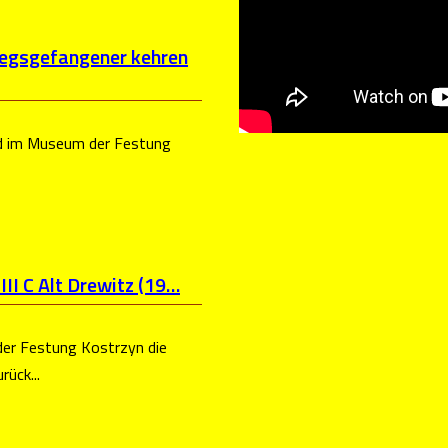
iegsgefangener kehren
nd im Museum der Festung
II C Alt Drewitz (19…
er Festung Kostrzyn die
ück...