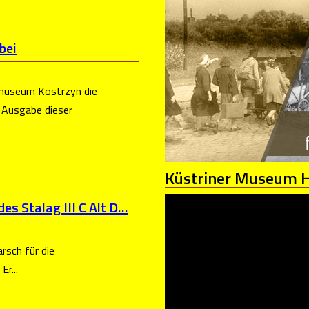
bei
museum Kostrzyn die
e Ausgabe dieser
Küstriner
Museum Hi
s Stalag III C Alt D…
rsch für die
r...