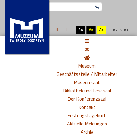
Suchen
...
Aa
Aa
Aa
A-
A
A+
Museum
Geschäftsstelle / Mitarbeiter
Museumsrat
Bibliothek und Lesesaal
Der Konferenzsaal
Kontakt
Festungstagebuch
Aktuelle Meldungen
Archiv