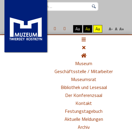
Suchen
...
Aa
Aa
Aa
A-
A
A+
Museum
Geschäftsstelle / Mitarbeiter
Museumsrat
Bibliothek und Lesesaal
Der Konferenzsaal
Kontakt
Festungstagebuch
Aktuelle Meldungen
Archiv