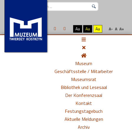
Suchen
...
Aa
Aa
Aa
A-
A
A+
Museum
Geschäftsstelle / Mitarbeiter
Museumsrat
Bibliothek und Lesesaal
Der Konferenzsaal
Kontakt
Festungstagebuch
Aktuelle Meldungen
Archiv