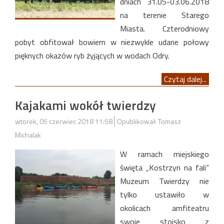
dniach 31.05-03.06.2018
na terenie Starego
Miasta. Czterodniowy
pobyt obfitował bowiem w niezwykle udane połowy
pięknych okazów ryb żyjących w wodach Odry.
Czytaj dalej...
Kajakami wokół twierdzy
wtorek, 05 czerwiec 2018 11:58
Opublikował: Tomasz
Michalak
W ramach miejskiego
święta „Kostrzyn na fali”
Muzeum Twierdzy nie
tylko ustawiło w
okolicach amfiteatru
swoje stoisko z