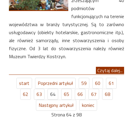
zrzeszającym 40
podmiotów
funkcjonujących na terenie
województwa w branży turystycznej. Są to zarówno
usługodawcy (obiekty hotelarskie, gastronomiczne itp.),
ale również samorządy, inne stowarzyszenia i osoby
fizyczne. Od 3 lat do stowarzyszenia należy również
Muzeum Twierdzy Kostrzyn.
Czytaj dalej...
start
Poprzedni artykuł
59
60
61
62
63
64
65
66
67
68
Następny artykuł
koniec
Strona 64 z 98