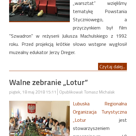
„warsztat” wzięliśmy
tematykę Powstania
Styczniowego, a
przyczynkiem był film
"Szwadron" w reżyserii Juliusza Machulskiego z 1992
roku. Przed projekcją krótkie słowo wstępne wygłosił
muzealny edukator Jerzy Dreger.
Czytaj dalej...
Walne zebranie „Lotur”
piątek, 18 maj 2018 15:11
Opublikował: Tomasz Michalak
Lubuska Regionalna
Organizacja Turystyczna
„Lotur
jest
stowarzyszeniem