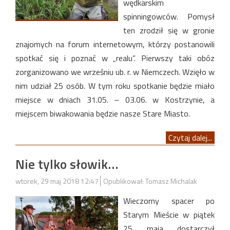
wędkarskim
spinningowców. Pomysł
ten zrodził się w gronie
znajomych na forum internetowym, którzy postanowili
spotkać się i poznać w „realu”. Pierwszy taki obóz
zorganizowano we wrześniu ub. r. w Niemczech. Wzięło w
nim udział 25 osób. W tym roku spotkanie będzie miało
miejsce w dniach 31.05. – 03.06. w Kostrzynie, a
miejscem biwakowania będzie nasze Stare Miasto.
Czytaj dalej...
Nie tylko słowik…
wtorek, 29 maj 2018 12:47
Opublikował: Tomasz Michalak
Wieczorny spacer po
Starym Mieście w piątek
25 maja dostarczył