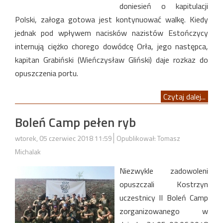
doniesień o kapitulacji
Polski, załoga gotowa jest kontynuować walkę. Kiedy
jednak pod wpływem nacisków nazistów Estończycy
internują ciężko chorego dowódcę Orła, jego następca,
kapitan Grabiński (Wieńczysław Gliński) daje rozkaz do
opuszczenia portu.
Czytaj dalej...
Boleń Camp pełen ryb
wtorek, 05 czerwiec 2018 11:59
Opublikował: Tomasz
Michalak
Niezwykle zadowoleni
opuszczali Kostrzyn
uczestnicy II Boleń Camp
zorganizowanego w