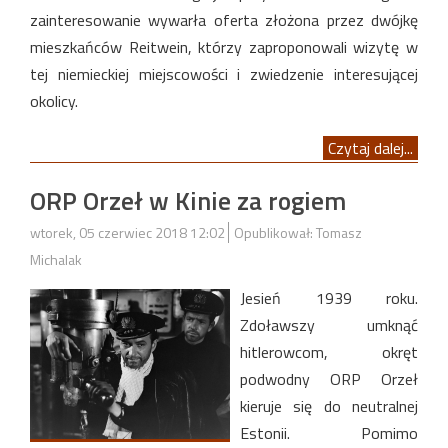
zainteresowanie wywarła oferta złożona przez dwójkę
mieszkańców Reitwein, którzy zaproponowali wizytę w
tej niemieckiej miejscowości i zwiedzenie interesującej
okolicy.
Czytaj dalej...
ORP Orzeł w Kinie za rogiem
wtorek, 05 czerwiec 2018 12:02
Opublikował: Tomasz
Michalak
Jesień 1939 roku.
Zdoławszy umknąć
hitlerowcom, okręt
podwodny ORP Orzeł
kieruje się do neutralnej
Estonii. Pomimo