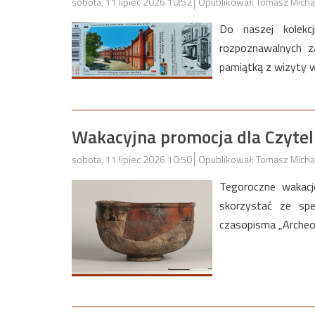
sobota, 11 lipiec 2026 10:52
Opublikował: Tomasz Micha
Do naszej kolekcj
rozpoznawalnych z
pamiątką z wizyty w
Wakacyjna promocja dla Czytel
sobota, 11 lipiec 2026 10:50
Opublikował: Tomasz Micha
Tegoroczne wakacj
skorzystać ze spe
czasopisma „Archeo