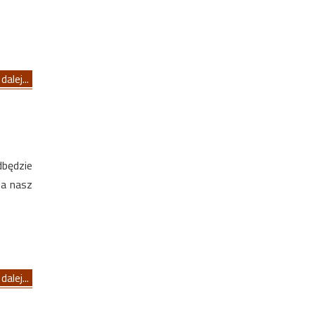
dalej...
dbędzie
na nasz
dalej...