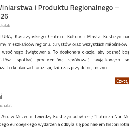
Winiarstwa i Produktu Regionalnego –
026
chalak
URA, Kostrzyńskiego Centrum Kultury i Miasta Kostrzyn na
amy mieszkańców regionu, turystów oraz wszystkich miłośników 
 do wspólnego świętowania. To doskonała okazja, aby poznać b
oduktów, spotkać producentów, spróbować wyjątkowych s
zach i konkursach oraz spędzić czas przy dobrej muzyce
Czytaj 
i
ichalak
26 r. w Muzeum Twierdzy Kostrzyn odbyła się "Lotnicza Noc M
ego europejskiego wydarzenia odbyła się pod hasłem historii lotn