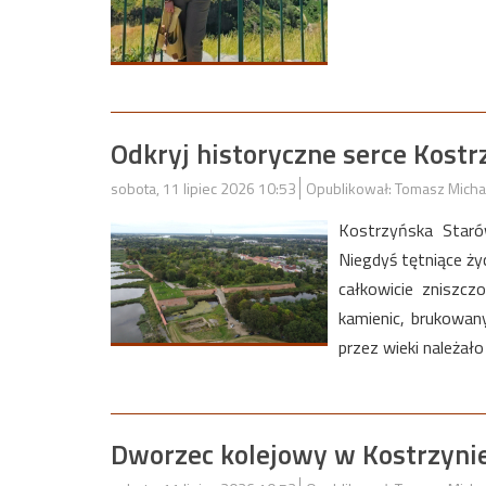
Odkryj historyczne serce Kost
sobota, 11 lipiec 2026 10:53
Opublikował: Tomasz Micha
Kostrzyńska Staró
Niegdyś tętniące ż
całkowicie zniszcz
kamienic, brukowany
przez wieki należał
Dworzec kolejowy w Kostrzyni