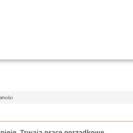
alności
knieje. Trwają prace porządkowe