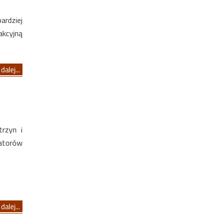
rdziej
kcyjną
dalej...
rzyn i
atorów
dalej...