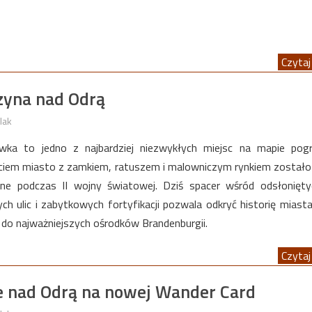
Czytaj 
rzyna nad Odrą
lak
wka to jedno z najbardziej niezwykłych miejsc na mapie pogr
yciem miasto z zamkiem, ratuszem i malowniczym rynkiem zostało
one podczas II wojny światowej. Dziś spacer wśród odsłonięty
ch ulic i zabytkowych fortyfikacji pozwala odkryć historię miasta
o do najważniejszych ośrodków Brandenburgii.
Czytaj 
e nad Odrą na nowej Wander Card