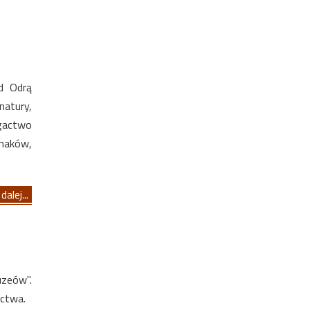
d Odrą
natury,
ogactwo
maków,
dalej...
uzeów".
ictwa.