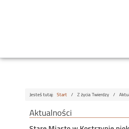
Jesteś tutaj:
Start
/
Z życia Twierdzy
/
Aktu
Aktualności
Stare Miasto w Kostrzynie pię