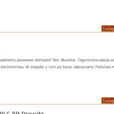
Czytaj 
k
. będziemy ponownie obchodzić Noc Muzeów. Tegoroczna edycja o
storii lotnictwa. W związku z tym już teraz zapraszamy Państwa 
Czytaj 
II C Alt Drewitz