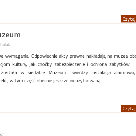
Czytaj 
Muzeum
chalak
we wymagania. Odpowiednie akty prawne nakładają na muzea ob
cjom kultury, jak choćby zabezpieczenie i ochrona zabytków. 
została w siedzibie Muzeum Twierdzy instalacja alarmowa,
iekt, w tym część obecnie jeszcze nieużytkowaną.
Czytaj 
tor