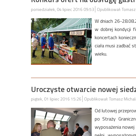
poniedziałek, 04 lipiec 2016 09:53
Opublikował: Tomasz
W dniach 26-28.08.
w dobrej kondycji f
koncertach konieczn
ciała musi zadbać s
wieku.
Uroczyste otwarcie nowej sie
piątek, 01 lipiec 2016 15:26
Opublikował: Tomasz Michal
Od lutowej przepro
po Straży Graniczn
wyposażenia nowej s
pełni wyposażonym