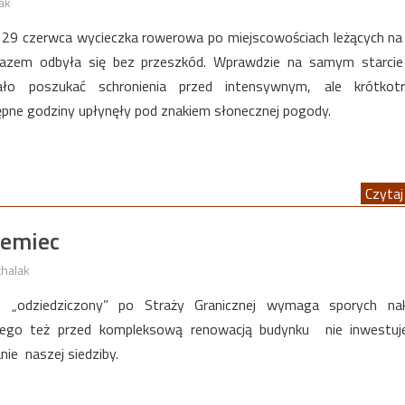
ak
 29 czerwca wycieczka rowerowa po miejscowościach leżących n
azem odbyła się bez przeszkód. Wprawdzie na samym starcie 
ało poszukać schronienia przed intensywnym, ale krótkot
ępne godziny upłynęły pod znakiem słonecznej pogody.
Czytaj 
iemiec
chalak
 „odziedziczony” po Straży Granicznej wymaga sporych na
tego też przed kompleksową renowacją budynku nie inwestu
ie naszej siedziby.