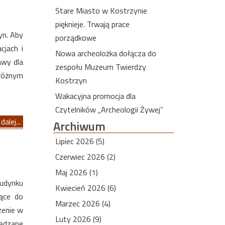
Stare Miasto w Kostrzynie
pięknieje. Trwają prace
yn. Aby
porządkowe
cjach i
Nowa archeolożka dołącza do
awy dla
zespołu Muzeum Twierdzy
 różnym
Kostrzyn
Wakacyjna promocja dla
Czytelników „Archeologii Żywej”
dalej...
Archiwum
Lipiec 2026 (5)
Czerwiec 2026 (2)
Maj 2026 (1)
budynku
Kwiecień 2026 (6)
jące do
Marzec 2026 (4)
zenie w
Luty 2026 (9)
ądzane