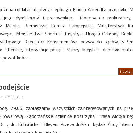
adzona od kilku lat przez niejakiego Klausa Ahrendta przeciwko
, jego dyrektorowi i pracownikom (donosy do prokuratury, 
 Miasta, Burmistrza, Komisji Europejskiej, Ministerstwa Kul
wego, Ministerstwa Sportu i Turystyki, Urzędu Ochrony Konkur
iatowego Rzecznika Konsumentów, pozwy do sądów w Słub
 i Berlinie, interwencje policji i Straży Miejskiej, kłamliwe mate
a powoli końca.
Czytaj 
podejście
asz Michalak
środę, 29.06. zapraszamy wszystkich zainteresowanych na prz
 rowerową „Zaodrzańskie dzielnice Kostrzyna”. Trasa wiodła bę
Odry do Kuhbrücke i Bleyen. Przewodnikiem będzie Andy Stein
orii Kostrzyna z Küstrin-Kietz.