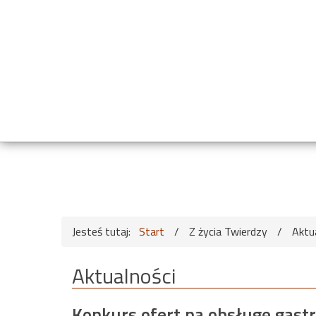
Jesteś tutaj:
Start
/
Z życia Twierdzy
/
Aktu
Aktualności
Konkurs ofert na obsługę gast