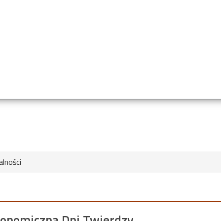
alności
ronomiczną Dni Twierdzy