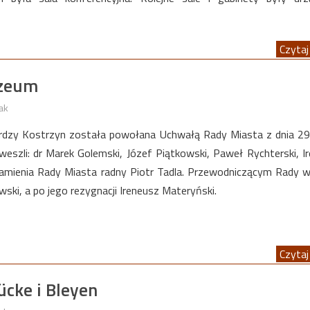
Czytaj 
uzeum
ak
dzy Kostrzyn została powołana Uchwałą Rady Miasta z dnia 29
 weszli: dr Marek Golemski, Józef Piątkowski, Paweł Rychterski, I
ramienia Rady Miasta radny Piotr Tadla. Przewodniczącym Rady 
wski, a po jego rezygnacji Ireneusz Materyński.
Czytaj 
cke i Bleyen