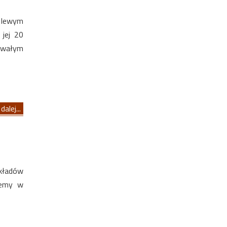
a lewym
jej 20
rwałym
dalej...
kładów
jemy w