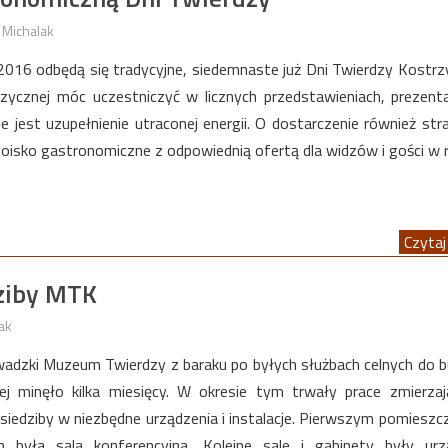
 Michalak
2016 odbędą się tradycyjne, siedemnaste już Dni Twierdzy Kostrz
izycznej móc uczestniczyć w licznych przedstawieniach, prezenta
e jest uzupełnienie utraconej energii. O dostarczenie również str
toisko gastronomiczne z odpowiednią ofertą dla widzów i gości w
Czytaj 
dziby MTK
ak
wadzki Muzeum Twierdzy z baraku po byłych służbach celnych do 
ej minęło kilka miesięcy. W okresie tym trwały prace zmierza
iedziby w niezbędne urządzenia i instalacje. Pierwszym pomieszc
 była sala konferencyjna. Kolejne sale i gabinety były urz