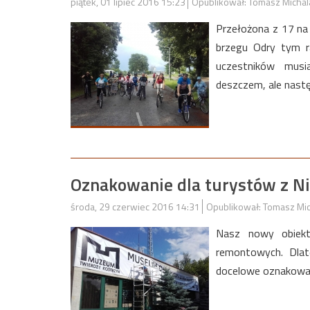
piątek, 01 lipiec 2016 15:23
Opublikował: Tomasz Michal
Przełożona z 17 na
brzegu Odry tym r
uczestników musi
deszczem, ale nast
Oznakowanie dla turystów z N
środa, 29 czerwiec 2016 14:31
Opublikował: Tomasz Mi
Nasz nowy obiekt
remontowych. Dla
docelowe oznakowan