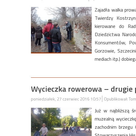
Zajadła walka prow
Twierdzy Kostrzyn
kierowane do Rady
Dziedzictwa Narodo
Konsumentów, Pow
Gorzowie, Szczecinie
mediach itp.) dobieg
Wycieczka rowerowa – drugie 
poniedziałek, 27 czerwiec 2016 10:57
Opublikował: Tom
Już w najbliższą 
muzealną wycieczkę
zachodnim brzegu 
Stowarzyszenia Hist