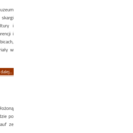
 Muzeum
skargi
tury i
encji i
icach,
riały w
dalej...
ełożoną
dzie po
hauf ze