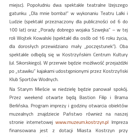
miejsc). Popołudniu dwa spektakle teatralne lżejszego
gatunku: „Dla mnie bomba!” w wykonaniu Teatru Lalki i
Ludzie (spektakl przeznaczony dla publiczności od 6 do
100 lat) oraz „Porady dobrego wojaka Szwejka” – w tej
roli Wojtek Kowalski (spektakl dla osób od 16 roku życia,
dla dorosłych przewidziano mały „poczęstunek”). Oba
spektakle odbędą się w Kostrzyńskim Centrum Kultury
(ul. Sikorskiego). W przerwie będzie możliwość przejażdżki
po „stawiku” kajakami udostępnionymi przez Kostrzyński
Klub Sportów Wodnych.
Na Starym Mieście w niedzielę będzie panował spokój.
Przez weekend otwarte będą Bastion Filip i Brama
Berlińska. Program imprezy i godziny otwarcia obiektów
muzealnych znajdziecie Państwo również na naszej
stronie internetowej
www.muzeum.kostrzyn.pl
Impreza
finansowana jest z dotacji Miasta Kostrzyn przy