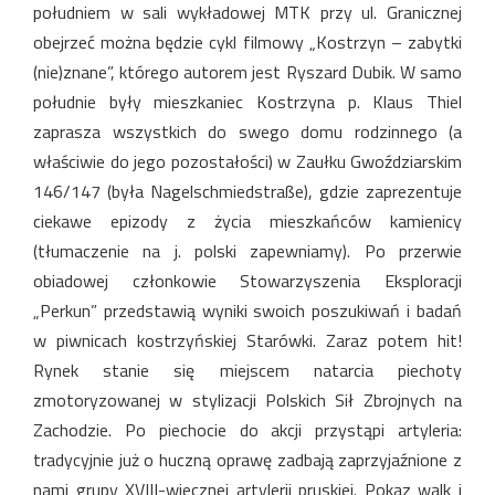
południem w sali wykładowej MTK przy ul. Granicznej
obejrzeć można będzie cykl filmowy „Kostrzyn – zabytki
(nie)znane”, którego autorem jest Ryszard Dubik. W samo
południe były mieszkaniec Kostrzyna p. Klaus Thiel
zaprasza wszystkich do swego domu rodzinnego (a
właściwie do jego pozostałości) w Zaułku Gwoździarskim
146/147 (była Nagelschmiedstraße), gdzie zaprezentuje
ciekawe epizody z życia mieszkańców kamienicy
(tłumaczenie na j. polski zapewniamy). Po przerwie
obiadowej członkowie Stowarzyszenia Eksploracji
„Perkun” przedstawią wyniki swoich poszukiwań i badań
w piwnicach kostrzyńskiej Starówki. Zaraz potem hit!
Rynek stanie się miejscem natarcia piechoty
zmotoryzowanej w stylizacji Polskich Sił Zbrojnych na
Zachodzie. Po piechocie do akcji przystąpi artyleria:
tradycyjnie już o huczną oprawę zadbają zaprzyjaźnione z
nami grupy XVIII-wiecznej artylerii pruskiej. Pokaz walk i