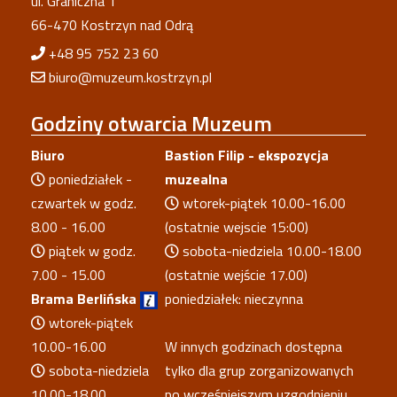
ul. Graniczna 1
66-470 Kostrzyn nad Odrą
+48 95 752 23 60
biuro@muzeum.kostrzyn.pl
Godziny
otwarcia Muzeum
Biuro
Bastion Filip - ekspozycja
poniedziałek -
muzealna
czwartek w godz.
wtorek-piątek 10.00-16.00
8.00 - 16.00
(ostatnie wejscie 15:00)
piątek w godz.
sobota-niedziela 10.00-18.00
7.00 - 15.00
(ostatnie wejście 17.00)
Brama Berlińska
poniedziałek: nieczynna
wtorek-piątek
10.00-16.00
W innych godzinach dostępna
sobota-niedziela
tylko dla grup zorganizowanych
10.00-18.00
po wcześniejszym uzgodnieniu