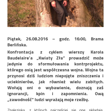
Piątek, 26.08.2016 – godz. 16:00, Brama
Berlińska.
Konfrontacja z cyklem wierszy Karola
Baudelaire’a „Kwiaty Zła“ prowadzić może
jedynie do sformułowania kontrprojektu,
którego osią jest współczesna wojna. Wojna ta
przynosi dziś ludziom niepojęte zniszczenia i
uciekinierów, jak również wielu zabitych.
Wołają oni o wybawienie, doznają zaś
ignorancji, kpin i zapomnienia. Ową
„zawodność“ ludzi wyrażają moje rzeźby.
Znaleziska, z których najczęściej się one składają,