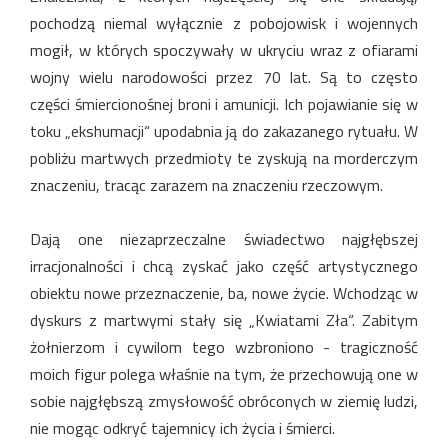
pochodzą niemal wyłącznie z pobojowisk i wojennych
mogił, w których spoczywały w ukryciu wraz z ofiarami
wojny wielu narodowości przez 70 lat. Są to często
części śmiercionośnej broni i amunicji. Ich pojawianie się w
toku „ekshumacji“ upodabnia ją do zakazanego rytuału. W
pobliżu martwych przedmioty
te zyskują na morderczym
znaczeniu, tracąc zarazem na znaczeniu rzeczowym.
Dają one niezaprzeczalne świadectwo najgłębszej
irracjonalności i chcą zyskać jako część artystycznego
obiektu nowe przeznaczenie, ba, nowe życie. Wchodząc w
dyskurs z martwymi stały się „Kwiatami Zła“. Zabitym
żołnierzom i cywilom tego wzbroniono - tragiczność
moich figur polega właśnie na tym, że przechowują one w
sobie najgłębszą zmysłowość obróconych w ziemię ludzi,
nie mogąc odkryć tajemnicy ich życia i śmierci.