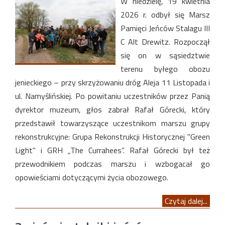
W niedzielę, 19 kwietnia
2026 r. odbył się Marsz
Pamięci Jeńców Stalagu III
C Alt Drewitz. Rozpoczął
się on w sąsiedztwie
terenu byłego obozu
jenieckiego – przy skrzyżowaniu dróg Aleja 11 Listopada i
ul. Namyślińskiej. Po powitaniu uczestników przez Panią
dyrektor muzeum, głos zabrał Rafał Górecki, który
przedstawił towarzyszące uczestnikom marszu grupy
rekonstrukcyjne: Grupa Rekonstrukcji Historycznej "Green
Light" i GRH „The Currahees”. Rafał Górecki był też
przewodnikiem podczas marszu i wzbogacał go
opowieściami dotyczącymi życia obozowego.
Czytaj dalej...