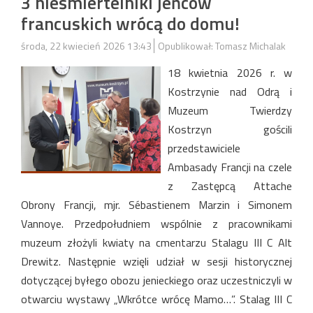
3 nieśmiertelniki jeńców
francuskich wrócą do domu!
środa, 22 kwiecień 2026 13:43
Opublikował: Tomasz Michalak
18 kwietnia 2026 r. w
Kostrzynie nad Odrą i
Muzeum Twierdzy
Kostrzyn gościli
przedstawiciele
Ambasady Francji na czele
z Zastępcą Attache
Obrony Francji, mjr. Sébastienem Marzin i Simonem
Vannoye. Przedpołudniem wspólnie z pracownikami
muzeum złożyli kwiaty na cmentarzu Stalagu III C Alt
Drewitz. Następnie wzięli udział w sesji historycznej
dotyczącej byłego obozu jenieckiego oraz uczestniczyli w
otwarciu wystawy „Wkrótce wrócę Mamo…”. Stalag III C