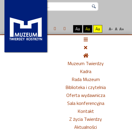
Szukaj...
Aa
Aa
Aa
A-
A
A+
Muzeum Twierdzy
Kadra
Rada Muzeum
Biblioteka i czytelnia
Oferta wydawnicza
Sala konferencyjna
Kontakt
Z życia Twierdzy
Aktualności