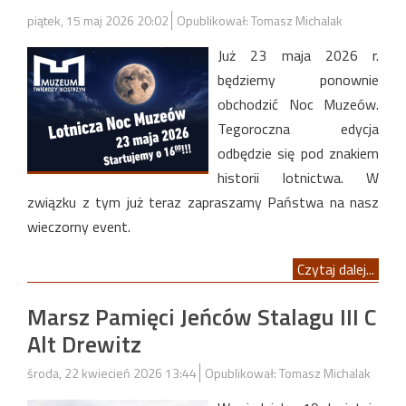
piątek, 15 maj 2026 20:02
Opublikował: Tomasz Michalak
Już 23 maja 2026 r.
będziemy ponownie
obchodzić Noc Muzeów.
Tegoroczna edycja
odbędzie się pod znakiem
historii lotnictwa. W
związku z tym już teraz zapraszamy Państwa na nasz
wieczorny event.
Czytaj dalej...
Marsz Pamięci Jeńców Stalagu III C
Alt Drewitz
środa, 22 kwiecień 2026 13:44
Opublikował: Tomasz Michalak