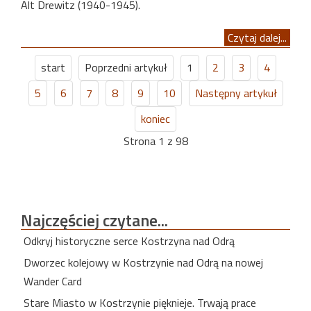
Alt Drewitz (1940-1945).
Czytaj dalej...
start
Poprzedni artykuł
1
2
3
4
5
6
7
8
9
10
Następny artykuł
koniec
Strona 1 z 98
Najczęściej
czytane...
Odkryj historyczne serce Kostrzyna nad Odrą
Dworzec kolejowy w Kostrzynie nad Odrą na nowej
Wander Card
Stare Miasto w Kostrzynie pięknieje. Trwają prace