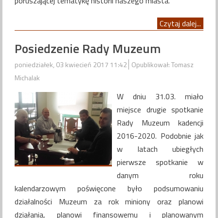
poruszającej tematykę historii naszego miasta.
Czytaj dalej...
Posiedzenie Rady Muzeum
poniedziałek, 03 kwiecień 2017 11:42
Opublikował: Tomasz
Michalak
W dniu 31.03. miało
miejsce drugie spotkanie
Rady Muzeum kadencji
2016-2020. Podobnie jak
w latach ubiegłych
pierwsze spotkanie w
danym roku
kalendarzowym poświęcone było podsumowaniu
działalności Muzeum za rok miniony oraz planowi
działania, planowi finansowemu i planowanym