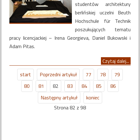
studentów architektury
berlińskiej uczelni Beuth
Hochschule für Technik
poszukujących tematu
pracy licencjackiej – Irena Georgieva, Daniel Bukowski i
Adam Pitas.
Czytaj dalej...
start
Poprzedni artykuł
77
78
79
80
81
82
83
84
85
86
Następny artykuł
koniec
Strona 82 z 98