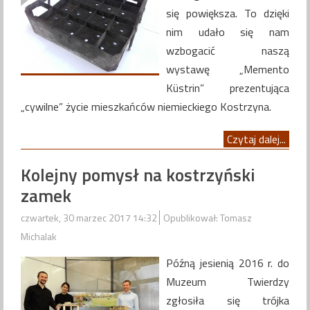
się powiększa. To dzięki
nim udało się nam
wzbogacić naszą
wystawę „Memento
Küstrin” prezentująca
„cywilne” życie mieszkańców niemieckiego Kostrzyna.
Czytaj dalej...
Kolejny pomysł na kostrzyński
zamek
czwartek, 30 marzec 2017 14:32
Opublikował: Tomasz
Michalak
Późną jesienią 2016 r. do
Muzeum Twierdzy
zgłosiła się trójka