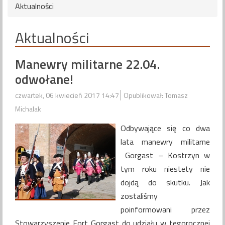
Aktualności
Aktualności
Manewry militarne 22.04.
odwołane!
czwartek, 06 kwiecień 2017 14:47
Opublikował: Tomasz
Michalak
Odbywające się co dwa
lata manewry militarne
Gorgast – Kostrzyn w
tym roku niestety nie
dojdą do skutku. Jak
zostaliśmy
poinformowani przez
Stowarzyszenie Fort Gorgast do udziału w tegorocznej