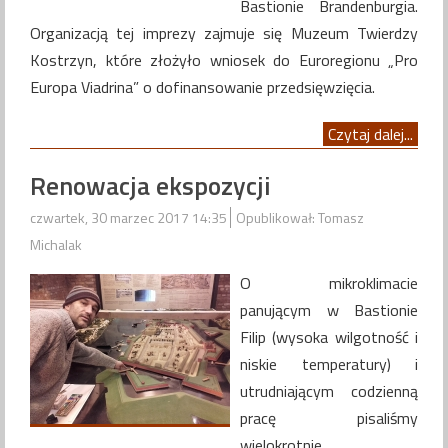
Bastionie Brandenburgia.
Organizacją tej imprezy zajmuje się Muzeum Twierdzy
Kostrzyn, które złożyło wniosek do Euroregionu „Pro
Europa Viadrina” o dofinansowanie przedsięwzięcia.
Czytaj dalej...
Renowacja ekspozycji
czwartek, 30 marzec 2017 14:35
Opublikował: Tomasz
Michalak
O mikroklimacie
panującym w Bastionie
Filip (wysoka wilgotność i
niskie temperatury) i
utrudniającym codzienną
pracę pisaliśmy
wielokrotnie.