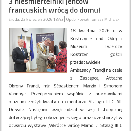
3 nieśmiertelniki jeńców
francuskich wrócą do domu!
środa, 22 kwiecień 2026 13:43
Opublikował: Tomasz Michalak
18 kwietnia 2026 r. w
Kostrzynie nad Odrą i
Muzeum Twierdzy
Kostrzyn gościli
przedstawiciele
Ambasady Francji na czele
z Zastępcą Attache
Obrony Francji, mjr. Sébastienem Marzin i Simonem
Vannoye. Przedpołudniem wspólnie z pracownikami
muzeum złożyli kwiaty na cmentarzu Stalagu III C Alt
Drewitz. Następnie wzięli udział w sesji historycznej
dotyczącej byłego obozu jenieckiego oraz uczestniczyli w
otwarciu wystawy „Wkrótce wrócę Mamo…”. Stalag III C