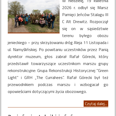
W niedzielę, 19 kwietnia
2026 r. odbył się Marsz
Pamięci Jeńców Stalagu III
C Alt Drewitz. Rozpoczął
się on w sąsiedztwie
terenu byłego obozu
jenieckiego – przy skrzyżowaniu dróg Aleja 11 Listopada i
ul. Namyślińskiej. Po powitaniu uczestników przez Panią
dyrektor muzeum, głos zabrał Rafał Górecki, który
przedstawił towarzyszące uczestnikom marszu grupy
rekonstrukcyjne: Grupa Rekonstrukcji Historycznej "Green
Light" i GRH „The Currahees”. Rafał Górecki był też
przewodnikiem podczas marszu i wzbogacał go
opowieściami dotyczącymi życia obozowego.
Czytaj dalej...