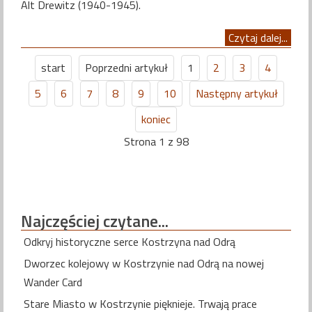
Alt Drewitz (1940-1945).
Czytaj dalej...
start
Poprzedni artykuł
1
2
3
4
5
6
7
8
9
10
Następny artykuł
koniec
Strona 1 z 98
Najczęściej
czytane...
Odkryj historyczne serce Kostrzyna nad Odrą
Dworzec kolejowy w Kostrzynie nad Odrą na nowej
Wander Card
Stare Miasto w Kostrzynie pięknieje. Trwają prace