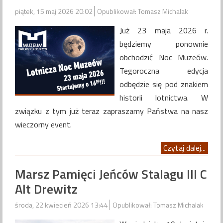
piątek, 15 maj 2026 20:02
Opublikował: Tomasz Michalak
Już 23 maja 2026 r.
będziemy ponownie
obchodzić Noc Muzeów.
Tegoroczna edycja
odbędzie się pod znakiem
historii lotnictwa. W
związku z tym już teraz zapraszamy Państwa na nasz
wieczorny event.
Czytaj dalej...
Marsz Pamięci Jeńców Stalagu III C
Alt Drewitz
środa, 22 kwiecień 2026 13:44
Opublikował: Tomasz Michalak