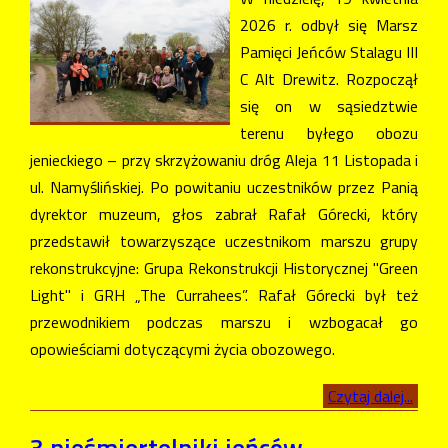
2026 r. odbył się Marsz
Pamięci Jeńców Stalagu III
C Alt Drewitz. Rozpoczął
się on w sąsiedztwie
terenu byłego obozu
jenieckiego – przy skrzyżowaniu dróg Aleja 11 Listopada i
ul. Namyślińskiej. Po powitaniu uczestników przez Panią
dyrektor muzeum, głos zabrał Rafał Górecki, który
przedstawił towarzyszące uczestnikom marszu grupy
rekonstrukcyjne: Grupa Rekonstrukcji Historycznej "Green
Light" i GRH „The Currahees”. Rafał Górecki był też
przewodnikiem podczas marszu i wzbogacał go
opowieściami dotyczącymi życia obozowego.
Czytaj dalej...
3 nieśmiertelniki jeńców