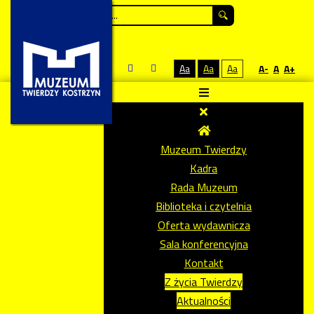
Szukaj...
Aa
Aa
Aa
A-
A
A+
Muzeum Twierdzy
Kadra
Rada Muzeum
Biblioteka i czytelnia
Oferta wydawnicza
Sala konferencyjna
Kontakt
Z życia Twierdzy
Aktualności