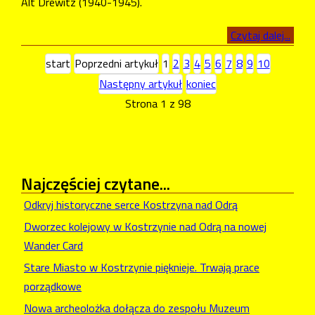
Alt Drewitz (1940-1945).
Czytaj dalej...
start
Poprzedni artykuł
1
2
3
4
5
6
7
8
9
10
Następny artykuł
koniec
Strona 1 z 98
Najczęściej
czytane...
Odkryj historyczne serce Kostrzyna nad Odrą
Dworzec kolejowy w Kostrzynie nad Odrą na nowej
Wander Card
Stare Miasto w Kostrzynie pięknieje. Trwają prace
porządkowe
Nowa archeolożka dołącza do zespołu Muzeum