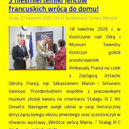
francuskich wrócą do domu!
środa, 22 kwiecień 2026 13:43
Opublikował: Tomasz Michalak
18 kwietnia 2026 r. w
Kostrzynie nad Odrą i
Muzeum Twierdzy
Kostrzyn gościli
przedstawiciele
Ambasady Francji na czele
z Zastępcą Attache
Obrony Francji, mjr. Sébastienem Marzin i Simonem
Vannoye. Przedpołudniem wspólnie z pracownikami
muzeum złożyli kwiaty na cmentarzu Stalagu III C Alt
Drewitz. Następnie wzięli udział w sesji historycznej
dotyczącej byłego obozu jenieckiego oraz uczestniczyli w
otwarciu wystawy „Wkrótce wrócę Mamo…”. Stalag III C