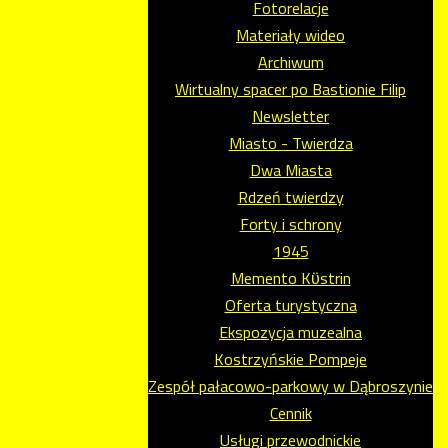
Fotorelacje
Materiały wideo
Archiwum
Wirtualny spacer po Bastionie Filip
Newsletter
Miasto - Twierdza
Dwa Miasta
Rdzeń twierdzy
Forty i schrony
1945
Memento Kϋstrin
Oferta turystyczna
Ekspozycja muzealna
Kostrzyńskie Pompeje
Zespół pałacowo-parkowy w Dąbroszynie
Cennik
Usługi przewodnickie