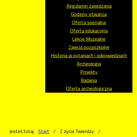
Regulamin zwiedzania
Godziny otwarcia
Oferta specjalna
Oferta edukacyjna
Lekcje Muzealne
Zajęcia pozaszkolne
Historia w pytaniach i odpowiedziach
Archeologia
Projekty
Badania
Oferta archeologiczna
Jesteś tutaj:
Start
/
Z życia Twierdzy
/