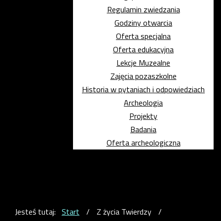
Regulamin zwiedzania
Godziny otwarcia
Oferta specjalna
Oferta edukacyjna
Lekcje Muzealne
Zajęcia pozaszkolne
Historia w pytaniach i odpowiedziach
Archeologia
Projekty
Badania
Oferta archeologiczna
Jesteś tutaj:
Start
/
Z życia Twierdzy
/