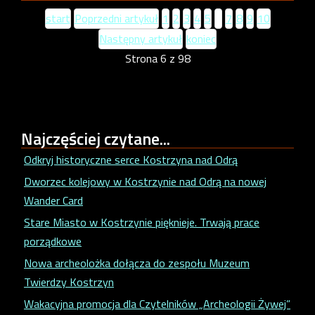
start
Poprzedni artykuł
1
2
3
4
5
6
7
8
9
10
Następny artykuł
koniec
Strona 6 z 98
Najczęściej
czytane...
Odkryj historyczne serce Kostrzyna nad Odrą
Dworzec kolejowy w Kostrzynie nad Odrą na nowej
Wander Card
Stare Miasto w Kostrzynie pięknieje. Trwają prace
porządkowe
Nowa archeolożka dołącza do zespołu Muzeum
Twierdzy Kostrzyn
Wakacyjna promocja dla Czytelników „Archeologii Żywej”