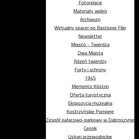
Fotorelacje
Materiały wideo
Archiwum
Wirtualny spacer po Bastionie Filip
Newsletter
Miasto - Twierdza
Dwa Miasta
Rdzeń twierdzy
Forty i schrony
1945
Memento Kϋstrin
Oferta turystyczna
Ekspozycja muzealna
Kostrzyńskie Pompeje
Zespół pałacowo-parkowy w Dąbroszynie
Cennik
Usługi przewodnickie