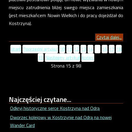
miejscu zatrudnienia bliżej swego miejsca zamieszkania
(jest mieszkańcem Nowin Wielkich i do pracy dojeżdżał do
Kostrzyna).
Czytaj dalej...
start
Poprzedni artykuł
10
11
12
13
14
15
16
17
18
19
Następny artykuł
koniec
Strona 15 z 98
Najczęściej
czytane...
Odkryj historyczne serce Kostrzyna nad Odrą
Dworzec kolejowy w Kostrzynie nad Odrą na nowej
Wander Card