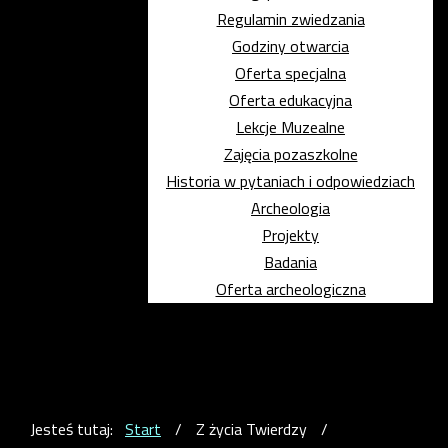
Regulamin zwiedzania
Godziny otwarcia
Oferta specjalna
Oferta edukacyjna
Lekcje Muzealne
Zajęcia pozaszkolne
Historia w pytaniach i odpowiedziach
Archeologia
Projekty
Badania
Oferta archeologiczna
Jesteś tutaj:
Start
/
Z życia Twierdzy
/