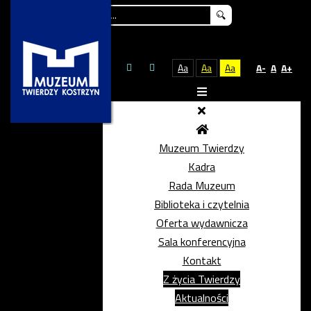
Szukaj...
Aa
Aa
Aa
A-
A
A+
Muzeum Twierdzy
Kadra
Rada Muzeum
Biblioteka i czytelnia
Oferta wydawnicza
Sala konferencyjna
Kontakt
Z życia Twierdzy
Aktualności