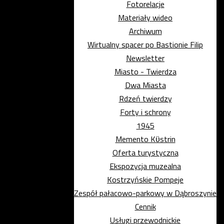
Fotorelacje
Materiały wideo
Archiwum
Wirtualny spacer po Bastionie Filip
Newsletter
Miasto - Twierdza
Dwa Miasta
Rdzeń twierdzy
Forty i schrony
1945
Memento Kϋstrin
Oferta turystyczna
Ekspozycja muzealna
Kostrzyńskie Pompeje
Zespół pałacowo-parkowy w Dąbroszynie
Cennik
Usługi przewodnickie