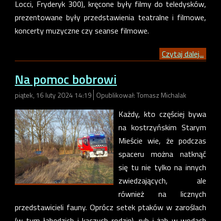
Locci, Fryderyk 300), kręcone były filmy do teledysków,
prezentowane były przedstawienia teatralne i filmowe,
koncerty muzyczne czy seanse filmowe.
Czytaj dalej...
Na pomoc bobrowi
piątek, 16 luty 2024 14:19
Opublikował: Tomasz Michalak
Każdy, kto częściej bywa
na kostrzyńskim Starym
Mieście wie, że podczas
spaceru można natknąć
się tu nie tylko na innych
zwiedzających, ale
również na licznych
przedstawicieli fauny. Oprócz setek ptaków w zaroślach
(w tym łabędzich i kaczych rodzin), ryb i żab w wodach