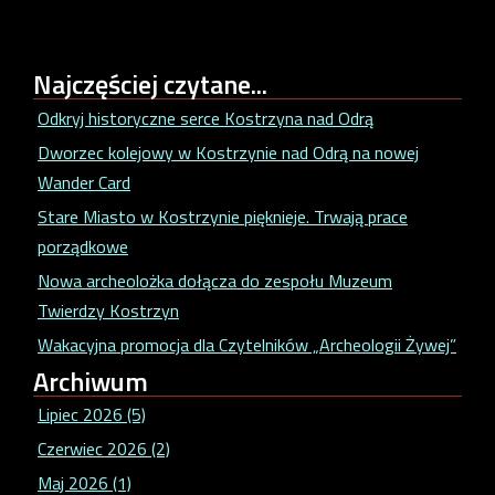
Najczęściej
czytane...
Odkryj historyczne serce Kostrzyna nad Odrą
Dworzec kolejowy w Kostrzynie nad Odrą na nowej
Wander Card
Stare Miasto w Kostrzynie pięknieje. Trwają prace
porządkowe
Nowa archeolożka dołącza do zespołu Muzeum
Twierdzy Kostrzyn
Wakacyjna promocja dla Czytelników „Archeologii Żywej”
Archiwum
Lipiec 2026 (5)
Czerwiec 2026 (2)
Maj 2026 (1)