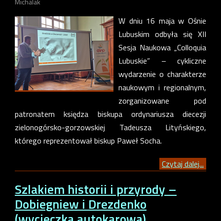
Michalak
W dniu 16 maja w Ośnie
Lubuskim odbyła się XII
Sesja Naukowa „Colloquia
Lubuskie” – cykliczne
wydarzenie o charakterze
naukowym i regionalnym,
zorganizowane pod
patronatem księdza biskupa ordynariusza diecezji
zielonogórsko-gorzowskiej Tadeusza Lityńskiego,
którego reprezentował biskup Paweł Socha.
Czytaj dalej...
Szlakiem historii i przyrody –
Dobiegniew i Drezdenko
(wycieczka autokarowa)