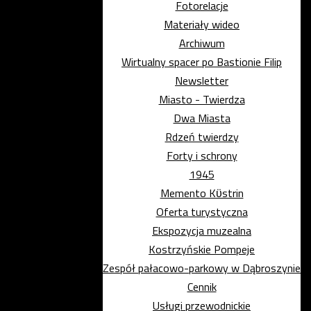
Fotorelacje
Materiały wideo
Archiwum
Wirtualny spacer po Bastionie Filip
Newsletter
Miasto - Twierdza
Dwa Miasta
Rdzeń twierdzy
Forty i schrony
1945
Memento Kϋstrin
Oferta turystyczna
Ekspozycja muzealna
Kostrzyńskie Pompeje
Zespół pałacowo-parkowy w Dąbroszynie
Cennik
Usługi przewodnickie