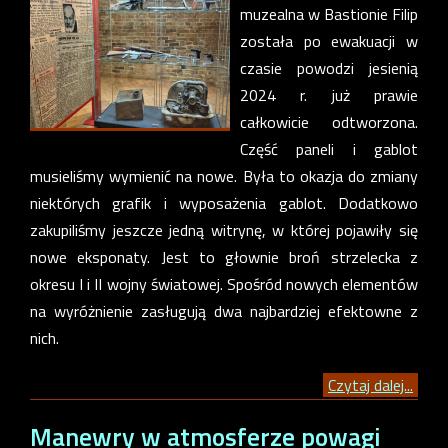
muzealna w Bastionie Filip
została po ewakuacji w
czasie powodzi jesienią
2024 r. już prawie
całkowicie odtworzona.
Część paneli i gablot
musieliśmy wymienić na nowe. Była to okazja do zmiany
niektórych grafik i wyposażenia gablot. Dodatkowo
zakupiliśmy jeszcze jedną witrynę, w której pojawiły się
nowe eksponaty. Jest to głownie broń strzelecka z
okresu I i II wojny światowej. Spośród nowych elementów
na wyróżnienie zasługują dwa najbardziej efektowne z
nich.
Czytaj dalej...
Manewry w atmosferze powagi