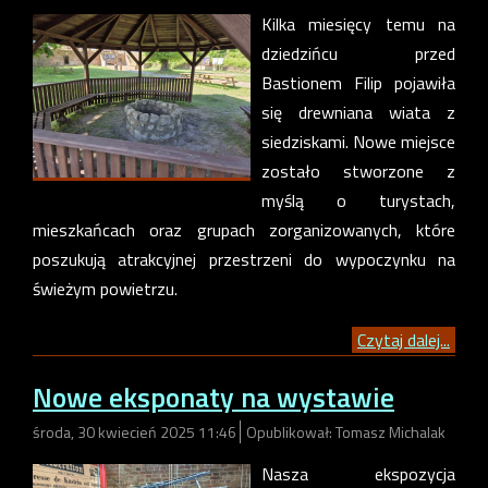
Kilka miesięcy temu na
dziedzińcu przed
Bastionem Filip pojawiła
się drewniana wiata z
siedziskami. Nowe miejsce
zostało stworzone z
myślą o turystach,
mieszkańcach oraz grupach zorganizowanych, które
poszukują atrakcyjnej przestrzeni do wypoczynku na
świeżym powietrzu.
Czytaj dalej...
Nowe eksponaty na wystawie
środa, 30 kwiecień 2025 11:46
Opublikował: Tomasz Michalak
Nasza ekspozycja