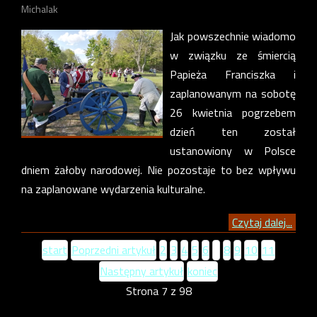
Michalak
Jak powszechnie wiadomo
w związku ze śmiercią
Papieża Franciszka i
zaplanowanym na sobotę
26 kwietnia pogrzebem
dzień ten został
ustanowiony w Polsce
dniem żałoby narodowej. Nie pozostaje to bez wpływu
na zaplanowane wydarzenia kulturalne.
Czytaj dalej...
start
Poprzedni artykuł
2
3
4
5
6
7
8
9
10
11
Następny artykuł
koniec
Strona 7 z 98