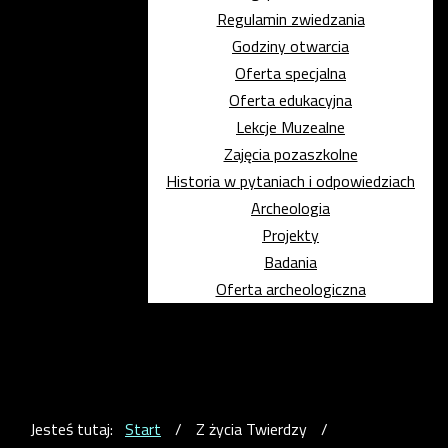
Regulamin zwiedzania
Godziny otwarcia
Oferta specjalna
Oferta edukacyjna
Lekcje Muzealne
Zajęcia pozaszkolne
Historia w pytaniach i odpowiedziach
Archeologia
Projekty
Badania
Oferta archeologiczna
Jesteś tutaj:
Start
/
Z życia Twierdzy
/