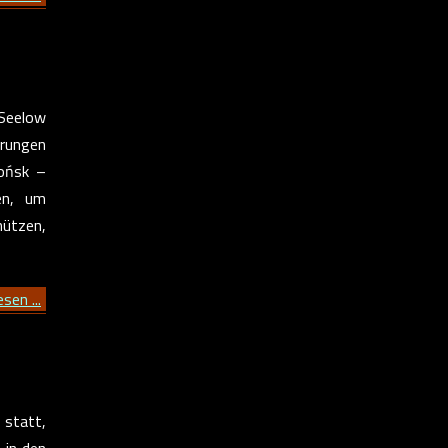
 Seelow
erungen
łońsk –
en, um
hützen,
sen ...
statt,