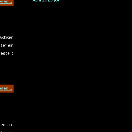
sen ...
aktiken
te“ ein
estellt
sen ...
men am