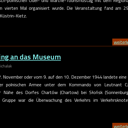
ch-polnischen Oder- und Warthe-Tourismustag mit dem Regiona
zum vierten Mal organisiert wurde. Die Veranstaltung fand am 2
 Küstrin-Kietz.
weiterle
ging an das Museum
ichalak
7. November oder vom 9. auf den 10. Dezember 1944 landete eine
der polnischen Armee unter dem Kommando von Leutnant C
er Nähe des Dorfes Chartów (Chartow) bei Słońsk (Sonnenburg
er Gruppe war die Überwachung des Verkehrs im Verkehrsknote
weiterle