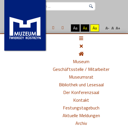
Suchen
...
Aa
Aa
Aa
A-
A
A+
Museum
Geschäftsstelle / Mitarbeiter
Museumsrat
Bibliothek und Lesesaal
Der Konferenzsaal
Kontakt
Festungstagebuch
Aktuelle Meldungen
Archiv