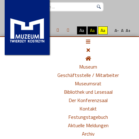
Suchen
...
Aa
Aa
Aa
A-
A
A+
Museum
Geschäftsstelle / Mitarbeiter
Museumsrat
Bibliothek und Lesesaal
Der Konferenzsaal
Kontakt
Festungstagebuch
Aktuelle Meldungen
Archiv