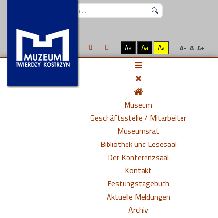
Suchen
...
Aa
Aa
Aa
A-
A
A+
Museum
Geschäftsstelle / Mitarbeiter
Museumsrat
Bibliothek und Lesesaal
Der Konferenzsaal
Kontakt
Festungstagebuch
Aktuelle Meldungen
Archiv