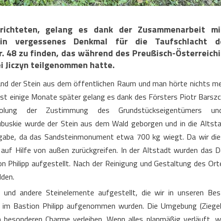
richteten, gelang es dank der Zusammenarbeit mi
in vergessenes Denkmal für die Taufschlacht d
. 48 zu finden, das während des Preußisch-Österreich
ei Jiczyn teilgenommen hatte.
nd der Stein aus dem öffentlichen Raum und man hörte nichts m
erst einige Monate später gelang es dank des Försters Piotr Barsz
olung der Zustimmung des Grundstückseigentümers u
uskie wurde der Stein aus dem Wald geborgen und in die Altst
ufgabe, da das Sandsteinmonument etwa 700 kg wiegt. Da wir die
auf Hilfe von außen zurückgreifen. In der Altstadt wurden das 
n Philipp aufgestellt. Nach der Reinigung und Gestaltung des Ort
lden.
und andere Steinelemente aufgestellt, die wir in unseren Be
ng im Bastion Philipp aufgenommen wurden. Die Umgebung (Ziege
n besonderen Charme verleihen. Wenn alles planmäßig verläuft, w