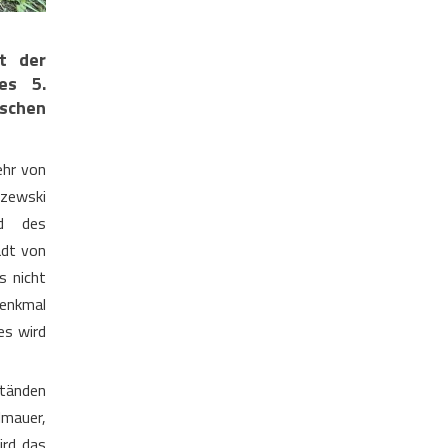
t der
es 5.
ischen
ehr von
czewski
nd des
adt von
s nicht
Denkmal
es wird
ständen
lmauer,
ird das