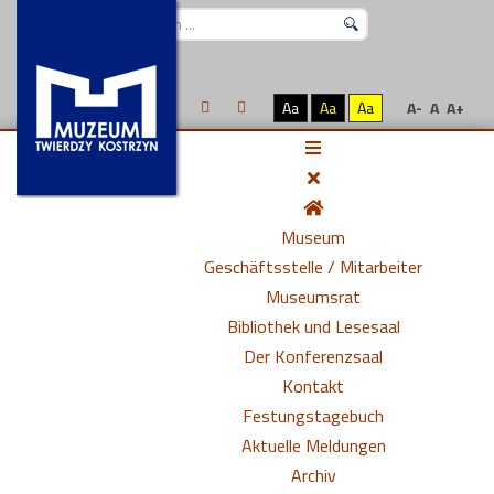
Suchen
...
Aa
Aa
Aa
A-
A
A+
Museum
Geschäftsstelle / Mitarbeiter
Museumsrat
Bibliothek und Lesesaal
Der Konferenzsaal
Kontakt
Festungstagebuch
Aktuelle Meldungen
Archiv