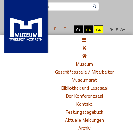
Suchen
...
Aa
Aa
Aa
A-
A
A+
Museum
Geschäftsstelle / Mitarbeiter
Museumsrat
Bibliothek und Lesesaal
Der Konferenzsaal
Kontakt
Festungstagebuch
Aktuelle Meldungen
Archiv