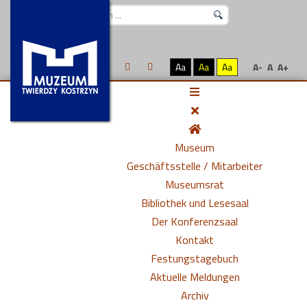
Suchen
...
Aa
Aa
Aa
A-
A
A+
Museum
Geschäftsstelle / Mitarbeiter
Museumsrat
Bibliothek und Lesesaal
Der Konferenzsaal
Kontakt
Festungstagebuch
Aktuelle Meldungen
Archiv