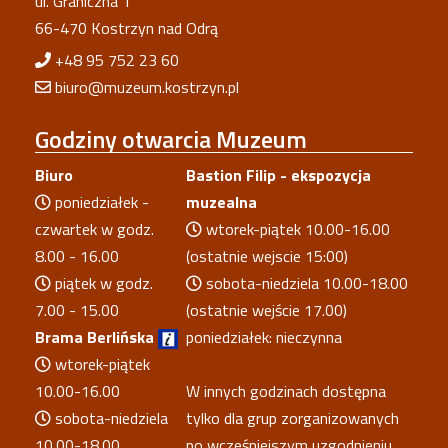
ul. Graniczna 1
66-470 Kostrzyn nad Odrą
+48 95 752 23 60
biuro@muzeum.kostrzyn.pl
Godziny
otwarcia Muzeum
Biuro
Bastion Filip - ekspozycja
poniedziałek -
muzealna
czwartek w godz.
wtorek-piątek 10.00-16.00
8.00 - 16.00
(ostatnie wejscie 15:00)
piątek w godz.
sobota-niedziela 10.00-18.00
7.00 - 15.00
(ostatnie wejście 17.00)
Brama Berlińska
poniedziałek: nieczynna
wtorek-piątek
10.00-16.00
W innych godzinach dostępna
sobota-niedziela
tylko dla grup zorganizowanych
10.00-18.00
po wcześniejszym uzgodnieniu