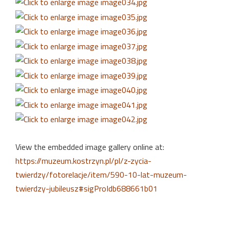
View the embedded image gallery online at:
https://muzeum.kostrzyn.pl/pl/z-zycia-
twierdzy/fotorelacje/item/590-10-lat-muzeum-
twierdzy-jubileusz#sigProIdb688661b01