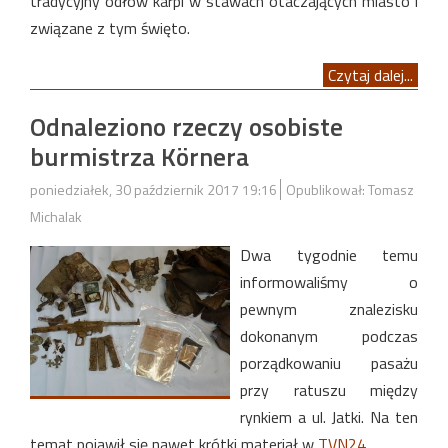
tradycyjny odłów karpi w stawach otaczających miasto i
związane z tym święto.
Czytaj dalej...
Odnaleziono rzeczy osobiste
burmistrza Körnera
poniedziałek, 30 październik 2017 19:16
Opublikował: Tomasz
Michalak
Dwa tygodnie temu
informowaliśmy o
pewnym znalezisku
dokonanym podczas
porządkowaniu pasażu
przy ratuszu między
rynkiem a ul. Jatki. Na ten
temat pojawił się nawet krótki materiał w
TVN24
.