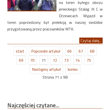
na teren byłego obozu
jenieckiego Stalag III C w
Drzewicach. Wyjazd w
teren poprzedzony był prelekcją w naszej siedzibie
przygotowaną przez pracowników MTK.
Czytaj dalej...
start
Poprzedni artykuł
66
67
68
69
70
71
72
73
74
75
Następny artykuł
koniec
Strona 71 z 98
Najczęściej
czytane...