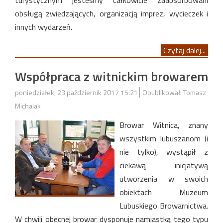
turystycznym jesteśmy całkowicie zaabsorbowani
obsługą zwiedzających, organizacją imprez, wycieczek i
innych wydarzeń.
Czytaj dalej...
Współpraca z witnickim browarem
poniedziałek, 23 październik 2017 15:21
Opublikował: Tomasz
Michalak
Browar Witnica, znany
wszystkim lubuszanom (i
nie tylko), wystąpił z
ciekawą inicjatywą
utworzenia w swoich
obiektach Muzeum
Lubuskiego Browarnictwa.
W chwili obecnej browar dysponuje namiastką tego typu