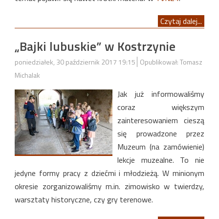
Czytaj dalej...
„Bajki lubuskie” w Kostrzynie
poniedziałek, 30 październik 2017 19:15
Opublikował: Tomasz
Michalak
Jak już informowaliśmy
coraz większym
zainteresowaniem cieszą
się prowadzone przez
Muzeum (na zamówienie)
lekcje muzealne. To nie
jedyne formy pracy z dziećmi i młodzieżą. W minionym
okresie zorganizowaliśmy m.in. zimowisko w twierdzy,
warsztaty historyczne, czy gry terenowe.