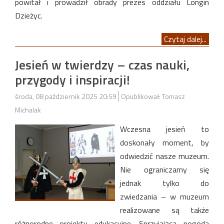
powitał i prowadził obrady prezes oddziału Longin
Dzieżyc.
Czytaj dalej...
Jesień w twierdzy – czas nauki,
przygody i inspiracji!
środa, 08 październik 2025 20:59
Opublikował: Tomasz
Michalak
Wczesna jesień to
doskonały moment, by
odwiedzić nasze muzeum.
Nie ograniczamy się
jednak tylko do
zwiedzania – w muzeum
realizowane są także
różnorodne projekty edukacyjne. Sprzyjająca pogoda