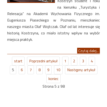
Kostrzyn student I roku
na kierunku „Turystyka i
Rekreacja” na Akademii Wychowania Fizycznego im.
Eugeniusza Piaseckiego w Poznaniu, mieszkaniec
naszego miasta Olaf Wojtczak. Olaf od lat interesuje się
historią Kostrzyna, co miało istotny wpływ na wybór
miejsca praktyk.
Czytaj dalej...
start
Poprzedni artykuł
1
2
3
4
5
6
7
8
9
10
Następny artykuł
koniec
Strona 5 z 98