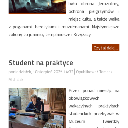
była obrona Jerozolimy,
ochrona pielgrzymów i
miejsc kultu, a także walka
z poganami, heretykami i muzułmanami. Najsłynniejsze
zakony to joannici, templariusze i Krzyżacy.
Czytaj dalej...
Student na praktyce
poniedziałek, 18 sierpień 2025 14:33
Opublikował: Tomasz
Michalak
Przez ponad miesiąc na
obowiązkowych
wakacyjnych praktykach
studenckich przebywał w
Muzeum Twierdzy