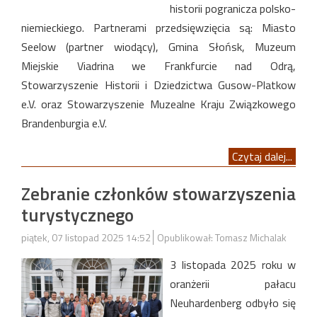
historii pogranicza polsko-
niemieckiego. Partnerami przedsięwzięcia są: Miasto
Seelow (partner wiodący), Gmina Słońsk, Muzeum
Miejskie Viadrina we Frankfurcie nad Odrą,
Stowarzyszenie Historii i Dziedzictwa Gusow-Platkow
e.V. oraz Stowarzyszenie Muzealne Kraju Związkowego
Brandenburgia e.V.
Czytaj dalej...
Zebranie członków stowarzyszenia
turystycznego
piątek, 07 listopad 2025 14:52
Opublikował: Tomasz Michalak
3 listopada 2025 roku w
oranżerii pałacu
Neuhardenberg odbyło się