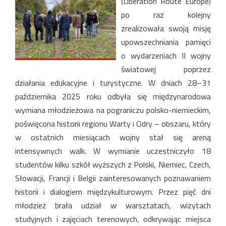
(Liberation Route Europe)
po raz kolejny
zrealizowała swoją misję
upowszechniania pamięci
o wydarzeniach II wojny
światowej poprzez
działania edukacyjne i turystyczne. W dniach 28–31
października 2025 roku odbyła się międzynarodowa
wymiana młodzieżowa na pograniczu polsko-niemieckim,
poświęcona historii regionu Warty i Odry – obszaru, który
w ostatnich miesiącach wojny stał się areną
intensywnych walk. W wymianie uczestniczyło 18
studentów kilku szkół wyższych z Polski, Niemiec, Czech,
Słowacji, Francji i Belgii zainteresowanych poznawaniem
historii i dialogiem międzykulturowym. Przez pięć dni
młodzież brała udział w warsztatach, wizytach
studyjnych i zajęciach terenowych, odkrywając miejsca