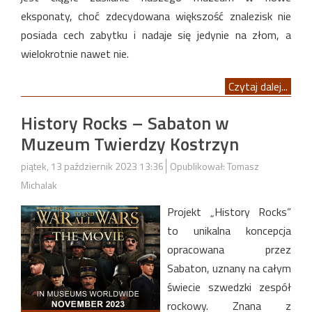
eksponaty, choć zdecydowana większość znalezisk nie
posiada cech zabytku i nadaje się jedynie na złom, a
wielokrotnie nawet nie.
Czytaj dalej...
History Rocks – Sabaton w
Muzeum Twierdzy Kostrzyn
piątek, 13 październik 2023 13:36
Opublikował: Tomasz
Michalak
Projekt „History Rocks”
to unikalna koncepcja
opracowana przez
Sabaton, uznany na całym
świecie szwedzki zespół
rockowy. Znana z