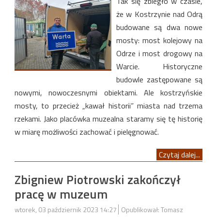
Tak się zbiegło w czasie,
że w Kostrzynie nad Odrą
budowane są dwa nowe
mosty: most kolejowy na
Odrze i most drogowy na
Warcie. Historyczne
budowle zastępowane są
nowymi, nowoczesnymi obiektami. Ale kostrzyńskie
mosty, to przecież „kawał historii” miasta nad trzema
rzekami. Jako placówka muzealna staramy się tę historię
w miarę możliwości zachować i pielęgnować.
Czytaj dalej...
Zbigniew Piotrowski zakończył
pracę w muzeum
wtorek, 03 październik 2023 14:27
Opublikował: Tomasz