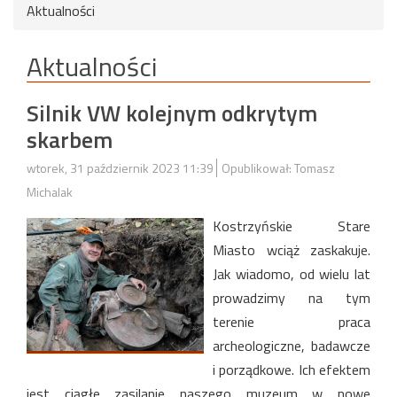
Aktualności
Aktualności
Silnik VW kolejnym odkrytym
skarbem
wtorek, 31 październik 2023 11:39
Opublikował: Tomasz
Michalak
Kostrzyńskie Stare
Miasto wciąż zaskakuje.
Jak wiadomo, od wielu lat
prowadzimy na tym
terenie praca
archeologiczne, badawcze
i porządkowe. Ich efektem
jest ciągłe zasilanie naszego muzeum w nowe