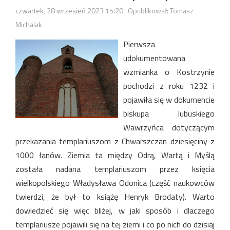
czwartek, 28 wrzesień 2023 15:20
Opublikował: Tomasz
Michalak
Pierwsza
udokumentowana
wzmianka o Kostrzynie
pochodzi z roku 1232 i
pojawiła się w dokumencie
biskupa lubuskiego
Wawrzyńca dotyczącym
przekazania templariuszom z Chwarszczan dziesięciny z
1000 łanów. Ziemia ta między Odrą, Wartą i Myślą
została nadana templariuszom przez księcia
wielkopolskiego Władysława Odonica (część naukowców
twierdzi, że był to książę Henryk Brodaty). Warto
dowiedzieć się więc bliżej, w jaki sposób i dlaczego
templariusze pojawili się na tej ziemi i co po nich do dzisiaj