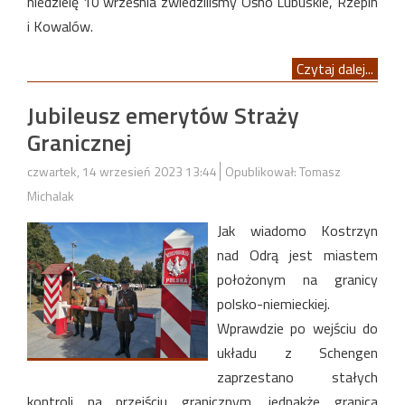
niedzielę 10 września zwiedziliśmy Ośno Lubuskie, Rzepin
i Kowalów.
Czytaj dalej...
Jubileusz emerytów Straży
Granicznej
czwartek, 14 wrzesień 2023 13:44
Opublikował: Tomasz
Michalak
Jak wiadomo Kostrzyn
nad Odrą jest miastem
położonym na granicy
polsko-niemieckiej.
Wprawdzie po wejściu do
układu z Schengen
zaprzestano stałych
kontroli na przejściu granicznym, jednakże granica