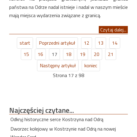
państwa na Odrze nadal istnieje i nadal w naszym mieście
mają miejsca wydarzenia związane z granicą.
Czytaj dalej...
start
Poprzedni artykuł
12
13
14
15
16
17
18
19
20
21
Następny artykuł
koniec
Strona 17 z 98
Najczęściej
czytane...
Odkryj historyczne serce Kostrzyna nad Odrą
Dworzec kolejowy w Kostrzynie nad Odrą na nowej
Wander Card