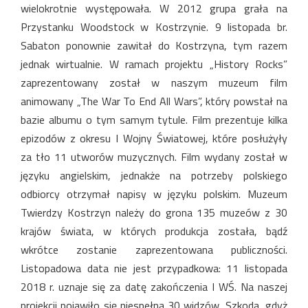
wielokrotnie występowała. W 2012 grupa grała na
Przystanku Woodstock w Kostrzynie. 9 listopada br.
Sabaton ponownie zawitał do Kostrzyna, tym razem
jednak wirtualnie. W ramach projektu „History Rocks”
zaprezentowany został w naszym muzeum film
animowany „The War To End All Wars”, który powstał na
bazie albumu o tym samym tytule. Film prezentuje kilka
epizodów z okresu I Wojny Światowej, które posłużyły
za tło 11 utworów muzycznych. Film wydany został w
języku angielskim, jednakże na potrzeby polskiego
odbiorcy otrzymał napisy w języku polskim. Muzeum
Twierdzy Kostrzyn należy do grona 135 muzeów z 30
krajów świata, w których produkcja została, bądź
wkrótce zostanie zaprezentowana publiczności.
Listopadowa data nie jest przypadkowa: 11 listopada
2018 r. uznaje się za datę zakończenia I WŚ. Na naszej
projekcji pojawiło się niespełna 30 widzów. Szkoda, gdyż