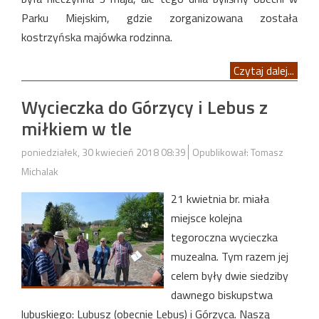
Parku Miejskim, gdzie zorganizowana została
kostrzyńska majówka rodzinna.
Czytaj dalej...
Wycieczka do Górzycy i Lebus z
miłkiem w tle
poniedziałek, 30 kwiecień 2018 08:39
Opublikował: Tomasz
Michalak
21 kwietnia br. miała
miejsce kolejna
tegoroczna wycieczka
muzealna. Tym razem jej
celem były dwie siedziby
dawnego biskupstwa
lubuskiego: Lubusz (obecnie Lebus) i Górzyca. Naszą