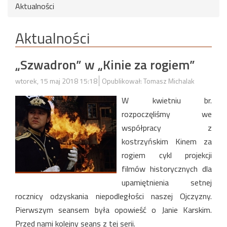
Aktualności
Aktualności
„Szwadron” w „Kinie za rogiem”
wtorek, 15 maj 2018 15:18
Opublikował: Tomasz Michalak
W kwietniu br.
rozpoczęliśmy we
współpracy z
kostrzyńskim Kinem za
rogiem cykl projekcji
filmów historycznych dla
upamiętnienia setnej
rocznicy odzyskania niepodległości naszej Ojczyzny.
Pierwszym seansem była opowieść o Janie Karskim.
Przed nami kolejny seans z tej serii.