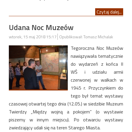
Czytaj dalej...
Udana Noc Muzeów
wtorek, 15 maj 2018 15:17
Opublikował: Tomasz Michalak
Tegoroczna Noc Muzeów
nawiązywała tematycznie
do wydarzeń z końca II
WŚ i udziału armii
czerwonej w walkach w
1945 r. Przyczynkiem do
tego był temat wystawy
czasowej otwartej tego dnia (12.05.) w siedzibie Muzeum
Twierdzy „Między wojną a pokojem” (o wystawie
piszemy w innym miejscu). Po otwarciu wystawy
zwiedzający udali się na teren Starego Miasta.