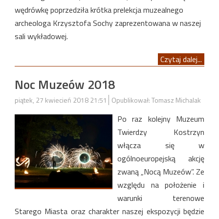
wędrówkę poprzedziła krótka prelekcja muzealnego
archeologa Krzysztofa Sochy zaprezentowana w naszej
sali wykładowej.
Czytaj dalej...
Noc Muzeów 2018
piątek, 27 kwiecień 2018 21:51
Opublikował: Tomasz Michalak
Po raz kolejny Muzeum
Twierdzy Kostrzyn
włącza się w
ogólnoeuropejską akcję
zwaną „Nocą Muzeów”. Ze
względu na położenie i
warunki terenowe
Starego Miasta oraz charakter naszej ekspozycji będzie