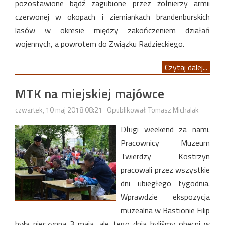
pozostawione bądź zagubione przez żołnierzy armii
czerwonej w okopach i ziemiankach brandenburskich
lasów w okresie między zakończeniem działań
wojennych, a powrotem do Związku Radzieckiego.
Czytaj dalej...
MTK na miejskiej majówce
czwartek, 10 maj 2018 08:21
Opublikował: Tomasz Michalak
Długi weekend za nami.
Pracownicy Muzeum
Twierdzy Kostrzyn
pracowali przez wszystkie
dni ubiegłego tygodnia.
Wprawdzie ekspozycja
muzealna w Bastionie Filip
była nieczynna 3 maja, ale tego dnia byliśmy obecni w