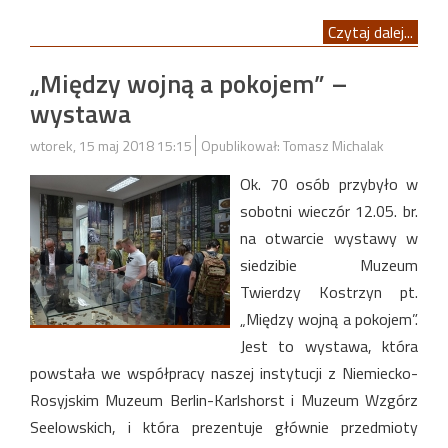
Czytaj dalej...
„Między wojną a pokojem” –
wystawa
wtorek, 15 maj 2018 15:15
Opublikował: Tomasz Michalak
Ok. 70 osób przybyło w
sobotni wieczór 12.05. br.
na otwarcie wystawy w
siedzibie Muzeum
Twierdzy Kostrzyn pt.
„Między wojną a pokojem”.
Jest to wystawa, która
powstała we współpracy naszej instytucji z Niemiecko-
Rosyjskim Muzeum Berlin-Karlshorst i Muzeum Wzgórz
Seelowskich, i która prezentuje głównie przedmioty