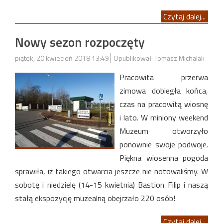
Czytaj dalej...
Nowy sezon rozpoczęty
piątek, 20 kwiecień 2018 13:49
Opublikował: Tomasz Michalak
Pracowita przerwa
zimowa dobiegła końca,
czas na pracowitą wiosnę
i lato. W miniony weekend
Muzeum otworzyło
ponownie swoje podwoje.
Piękna wiosenna pogoda
sprawiła, iż takiego otwarcia jeszcze nie notowaliśmy. W
sobotę i niedzielę (14-15 kwietnia) Bastion Filip i naszą
stałą ekspozycję muzealną obejrzało 220 osób!
Czytaj dalej...