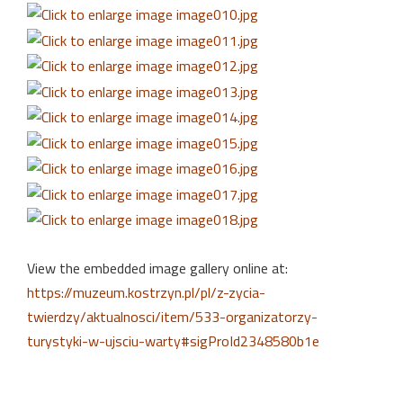
View the embedded image gallery online at:
https://muzeum.kostrzyn.pl/pl/z-zycia-
twierdzy/aktualnosci/item/533-organizatorzy-
turystyki-w-ujsciu-warty#sigProId2348580b1e