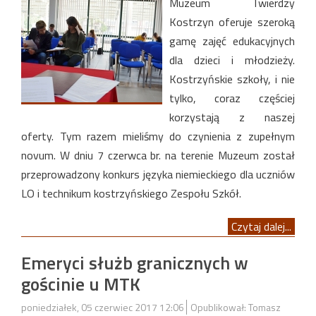
Muzeum Twierdzy
Kostrzyn oferuje szeroką
gamę zajęć edukacyjnych
dla dzieci i młodzieży.
Kostrzyńskie szkoły, i nie
tylko, coraz częściej
korzystają z naszej
oferty. Tym razem mieliśmy do czynienia z zupełnym
novum. W dniu 7 czerwca br. na terenie Muzeum został
przeprowadzony konkurs języka niemieckiego dla uczniów
LO i technikum kostrzyńskiego Zespołu Szkół.
Czytaj dalej...
Emeryci służb granicznych w
gościnie u MTK
poniedziałek, 05 czerwiec 2017 12:06
Opublikował: Tomasz