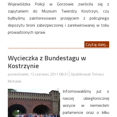
Wojewódzka Policji w Gorzowie zwróciła się z
zapytaniem do Muzeum Twierdzy Kostrzyn, czy
bylibyśmy zainteresowani przejęciem z policyjnego
depozytu broni zabezpieczonej i zarekwirowanej w toku
prowadzonych spraw.
Czytaj dalej...
Wycieczka z Bundestagu w
Kostrzynie
poniedziałek, 12 czerwiec 2017 08:31
Opublikował: Tomasz
Michalak
Informowaliśmy już o
naszej ubiegłorocznej
wizycie w niemieckim
parlamencie oraz o kilku