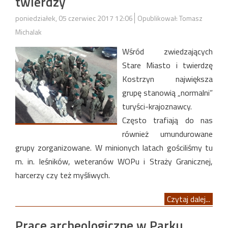
twierdzy
poniedziałek, 05 czerwiec 2017 12:06
Opublikował: Tomasz
Michalak
Wśród zwiedzających
Stare Miasto i twierdzę
Kostrzyn największa
grupę stanowią „normalni”
turyści-krajoznawcy.
Często trafiają do nas
również umundurowane
grupy zorganizowane. W minionych latach gościliśmy tu
m. in. leśników, weteranów WOPu i Straży Granicznej,
harcerzy czy też myśliwych.
Czytaj dalej...
Prace archeologiczne w Parku