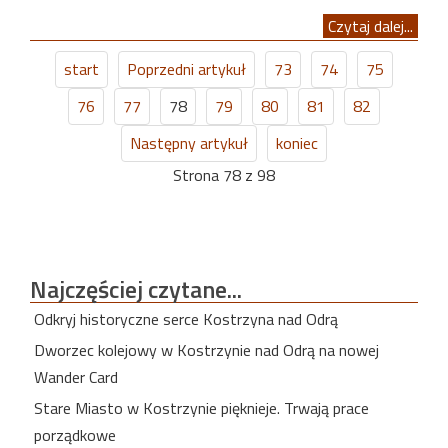
Czytaj dalej...
start
Poprzedni artykuł
73
74
75
76
77
78
79
80
81
82
Następny artykuł
koniec
Strona 78 z 98
Najczęściej
czytane...
Odkryj historyczne serce Kostrzyna nad Odrą
Dworzec kolejowy w Kostrzynie nad Odrą na nowej
Wander Card
Stare Miasto w Kostrzynie pięknieje. Trwają prace
porządkowe