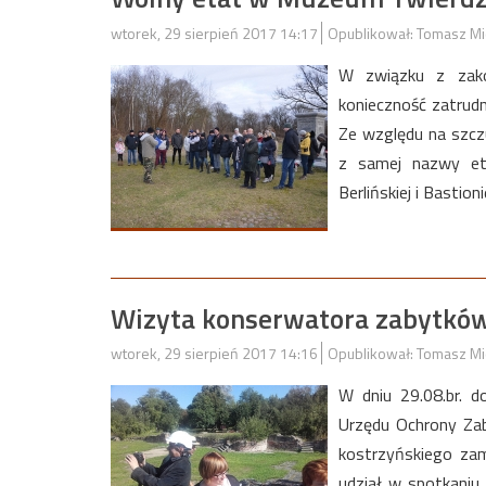
wtorek, 29 sierpień 2017 14:17
Opublikował: Tomasz Mi
W związku z zako
konieczność zatrud
Ze względu na szcz
z samej nazwy eta
Berlińskiej i Bastio
Wizyta konserwatora zabytkó
wtorek, 29 sierpień 2017 14:16
Opublikował: Tomasz Mi
W dniu 29.08.br. d
Urzędu Ochrony Zab
kostrzyńskiego zam
udział w spotkaniu