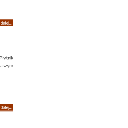
dalej...
Płytnik
 naszym
dalej...