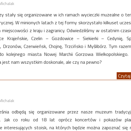
Michalak
dzy stały się organizowane w ich ramach wycieczki muzealne o t
ycznej. W minionych latach z tej formy skorzystało kilkuset ucze
 miejscowości z kraju i zagranicy. Odwiedziliśmy w ostatnim czasie
lce Krajeńskie, Czelin – Gozdowice – Siekierki – Cedynię, S
, Drzonów, Czerwieńsk, Chojnę, Trzcińsko i Myślibórz. Tym raze
o kolejnego miasta Nowej Marchii Gorzowa Wielkopolskiego. S
jest nam wszystkim doskonale, ale czy na pewno?
Czytaj 
Michalak
śnia odbędą się organizowane przez nasze muzeum tradycyj
n. Jak co roku od 18 lat oprócz koncertów i pokazów pla
e interesujących stoisk, na których będzie można zapoznać się m