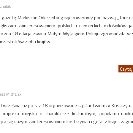
chalak
 gazetę Märkische Oderzeitung rajd rowerowy pod nazwą „Tour 
iększym zainteresowaniem polskich i niemieckich miłośników j
roczna 18 edycja zwana Małym Wyścigiem Pokoju zgromadziła w
 uczestników z obu krajów.
Czytaj 
asz Michalak
 września już po raz 18 organizowane są Dni Twierdzy Kostrzyn. 
a impreza miejska o charakterze kulturalnym, popularno-nauk
ca się dużym zainteresowaniem kostrzynian i gości z kraju i zagran