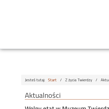
Jesteś tutaj:
Start
/
Z życia Twierdzy
/
Aktu
Aktualności
Wolny etat w Muzeum Twierd