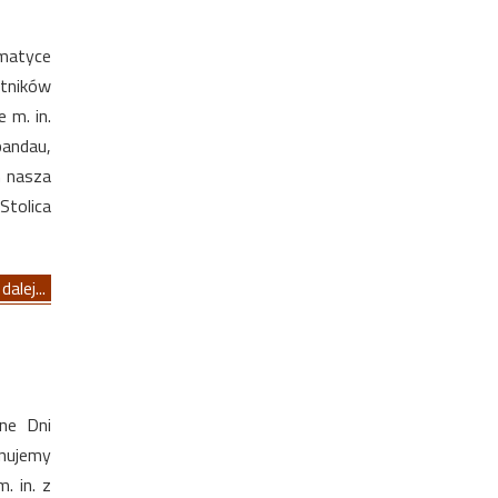
ematyce
stników
 m. in.
pandau,
m nasza
tolica
dalej...
ne Dni
nujemy
. in. z