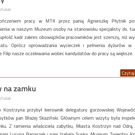
chalak
ńczeniem pracy w MTK przez panią Agnieszkę Płytnik po
nienia w naszym Muzeum osoby na stanowisku specjalisty ds. tur
upłość kadr zakres obowiązków pracowników jest szerszy, niż wy
tu. Oprócz oprowadzania wycieczek i pełnienia dyżurów w 
nie Filip nasze oczekiwania wobec kandydatów do pracy są większe.
Czytaj 
w na zamku
chalak
o Kostrzyna przybył kierownik delegatury gorzowskiej Wojewó
ytków pan Błażej Skaziński. Głównym celem wizyty była inspekc
ku. Z ramienia właściciela zabytku, Miasta Kostrzyn nad Odrą,
 pani Lucyna Banaszek i pani Izabela Suska. Muzeum Twierdzy K