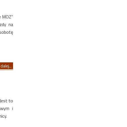
de MOZ”
azdy na
 sobotę
dalej...
Jest to
owym i
icy.