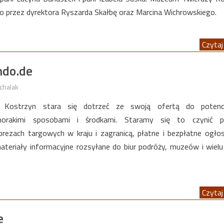
o przez dyrektora Ryszarda Skałbę oraz Marcina Wichrowskiego.
Czytaj 
ndo.de
chalak
Kostrzyn stara się dotrzeć ze swoją ofertą do potencj
żnorakimi sposobami i środkami. Staramy się to czynić p
rezach targowych w kraju i zagranicą, płatne i bezpłatne ogłos
ateriały informacyjne rozsyłane do biur podróży, muzeów i wielu
Czytaj 
e