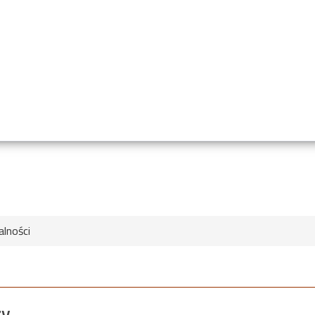
alności
zy