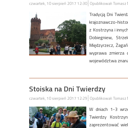
czwartek, 10 sierpień 2017 12:30
Opublikował: Tomasz 
Tradycją Dni Twier
krajoznawczo-histor
z Kostrzyna i innych
Dobiegniew, Strze
Międzyrzecz, Żagań
wyprawa zmierza d
województwa znana 
Stoiska na Dni Twierdzy
czwartek, 10 sierpień 2017 12:29
Opublikował: Tomasz 
W dniach 1-3 wrze
Twierdzy Kostrzy
zaprezentować wiel