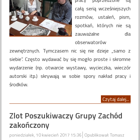
pracy poprzedzone są
całą serią wcześniejszych
rozmów, ustaleń, pism,
spotkań, których nie są
zauważalne dla
obserwatorów
zewnętrznych. Tymczasem nic się nie dzieje „samo z
siebie”. Często wydawać by się mogło proste i skromne
wydarzenie (np. otwarcie wystawy, wycieczka, wieczór
autorski itp.) skrywają w sobie spory nakład pracy i
środków.
Czytaj dalej...
Zlot Poszukiwaczy Grupy Zachód
zakończony
poniedziałek, 10 kwiecień 2017 15:36
Opublikował: Tomasz