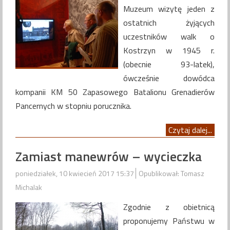
Muzeum wizytę jeden z
ostatnich żyjących
uczestników walk o
Kostrzyn w 1945 r.
(obecnie 93-latek),
ówcześnie dowódca
kompanii KM 50 Zapasowego Batalionu Grenadierów
Pancernych w stopniu porucznika.
Czytaj dalej...
Zamiast manewrów – wycieczka
poniedziałek, 10 kwiecień 2017 15:37
Opublikował: Tomasz
Michalak
Zgodnie z obietnicą
proponujemy Państwu w