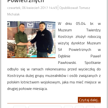
czwartek, 06 kwiecień 2017 14:49
Opublikował: Tomasz
Michalak
W dniu 05.04. br. w
Muzeum Twierdzy
Kostrzyn złożył roboczą
wizytę dyrektor Muzeum
Sił Powietrznych w
Dęblinie Paweł
Pawłowski. Spotkanie
odbyło się w ramach rekonesansu przed wycieczką do
Kostrzyna dużej grupy muzealników i osób związanych z
polskim lotnictwem wojskowym, jaka ma mieć miejsce w
drugiej połowie miesiąca.
Czytaj dalej...