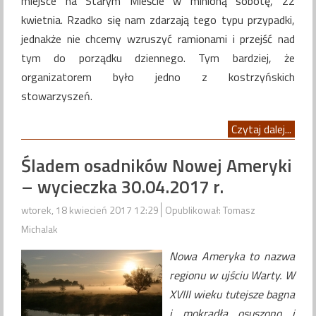
miejsce na Starym Mieście w minioną sobotę, 22
kwietnia. Rzadko się nam zdarzają tego typu przypadki,
jednakże nie chcemy wzruszyć ramionami i przejść nad
tym do porządku dziennego. Tym bardziej, że
organizatorem było jedno z kostrzyńskich
stowarzyszeń.
Czytaj dalej...
Śladem osadników Nowej Ameryki
– wycieczka 30.04.2017 r.
wtorek, 18 kwiecień 2017 12:29
Opublikował: Tomasz
Michalak
Nowa Ameryka to nazwa
regionu w ujściu Warty. W
XVIII wieku tutejsze bagna
i mokradła osuszono i