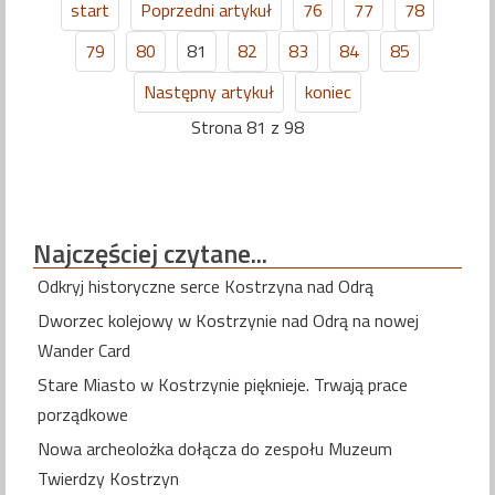
start
Poprzedni artykuł
76
77
78
79
80
81
82
83
84
85
Następny artykuł
koniec
Strona 81 z 98
Najczęściej
czytane...
Odkryj historyczne serce Kostrzyna nad Odrą
Dworzec kolejowy w Kostrzynie nad Odrą na nowej
Wander Card
Stare Miasto w Kostrzynie pięknieje. Trwają prace
porządkowe
Nowa archeolożka dołącza do zespołu Muzeum
Twierdzy Kostrzyn