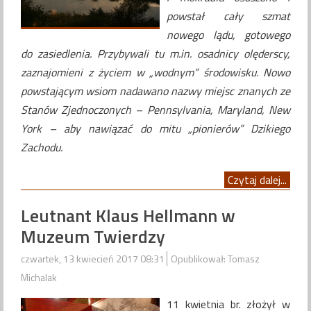
powstał cały szmat
nowego lądu, gotowego
do zasiedlenia. Przybywali tu m.in. osadnicy olęderscy,
zaznajomieni z życiem w „wodnym” środowisku. Nowo
powstającym wsiom nadawano nazwy miejsc znanych ze
Stanów Zjednoczonych – Pennsylvania, Maryland, New
York – aby nawiązać do mitu „pionierów” Dzikiego
Zachodu.
Czytaj dalej...
Leutnant Klaus Hellmann w
Muzeum Twierdzy
czwartek, 13 kwiecień 2017 08:31
Opublikował: Tomasz
Michalak
11 kwietnia br. złożył w