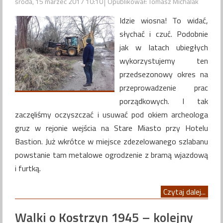
środa, 15 marzec 2017 10:10
Opublikował: Tomasz Michalak
Idzie wiosna! To widać,
słychać i czuć. Podobnie
jak w latach ubiegłych
wykorzystujemy ten
przedsezonowy okres na
przeprowadzenie prac
porządkowych. I tak
zaczęliśmy oczyszczać i usuwać pod okiem archeologa
gruz w rejonie wejścia na Stare Miasto przy Hotelu
Bastion. Już wkrótce w miejsce zdezelowanego szlabanu
powstanie tam metalowe ogrodzenie z bramą wjazdową
i furtką.
Czytaj dalej...
Walki o Kostrzyn 1945 – kolejny