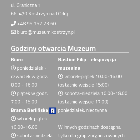
ul. Graniczna 1
66-470 Kostrzyn nad Odrą
+48 95 752 23 60
biuro@muzeum.kostrzyn.pl
Godziny
otwarcia Muzeum
Biuro
Bastion Filip - ekspozycja
poniedziałek -
muzealna
czwartek w godz.
wtorek-piątek 10.00-16.00
8.00 - 16.00
(ostatnie wejscie 15:00)
piątek w godz.
sobota-niedziela 10.00-18.00
7.00 - 15.00
(ostatnie wejście 17.00)
Brama Berlińska
poniedziałek: nieczynna
wtorek-piątek
10.00-16.00
W innych godzinach dostępna
sobota-niedziela
tylko dla grup zorganizowanych