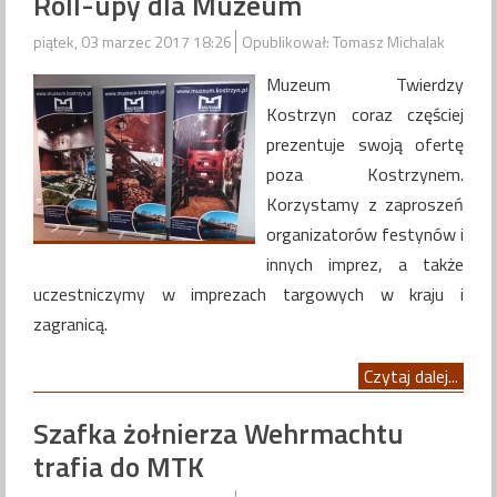
Roll-upy dla Muzeum
piątek, 03 marzec 2017 18:26
Opublikował: Tomasz Michalak
Muzeum Twierdzy
Kostrzyn coraz częściej
prezentuje swoją ofertę
poza Kostrzynem.
Korzystamy z zaproszeń
organizatorów festynów i
innych imprez, a także
uczestniczymy w imprezach targowych w kraju i
zagranicą.
Czytaj dalej...
Szafka żołnierza Wehrmachtu
trafia do MTK