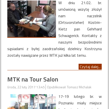
W dniu 21.02. br.
umówioną wizytę złożył
nam naczelnik
(Ortsvorsteher) Küstrin-
Kietz pan Gehrhard
Schwagerick. Kontakty z
naszymi bezpośrednimi
sąsiadami z byłej zaodrzańskiej dzielnicy Kostrzyna
zostały nawiązane przez MTK już kilka lat temu.
Czytaj dalej...
MTK na Tour Salon
środa, 22 luty 2017 13:45
Opublikował: Tomasz Michalak
17-19 lutego br. w
Poznaniu miały miejsce