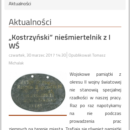
Aktualności
Aktualności
„Kostrzyński” nieśmiertelnik z I
WŚ
czwartek, 30 marzec 2017 14:30
Opublikował: Tomasz
Michalak
Wojskowe pamiątki z
okresu II wojny światowej
nie stanowią specjalnej
rzadkości w naszej pracy.
Raz po raz napotykamy
na nie podczas
prowadzenia prac
ziemnych na terenie miasta. Trafiają się również pamiątki