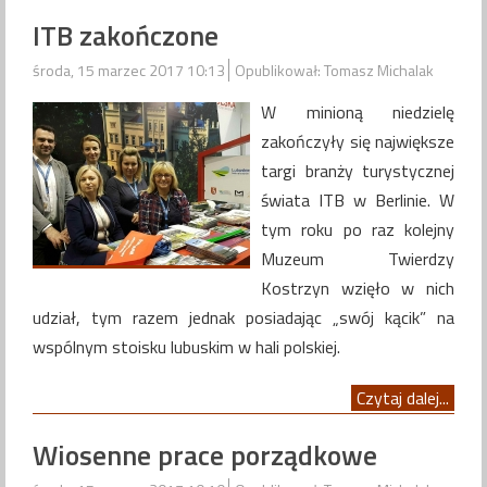
ITB zakończone
środa, 15 marzec 2017 10:13
Opublikował: Tomasz Michalak
W minioną niedzielę
zakończyły się największe
targi branży turystycznej
świata ITB w Berlinie. W
tym roku po raz kolejny
Muzeum Twierdzy
Kostrzyn wzięło w nich
udział, tym razem jednak posiadając „swój kącik” na
wspólnym stoisku lubuskim w hali polskiej.
Czytaj dalej...
Wiosenne prace porządkowe