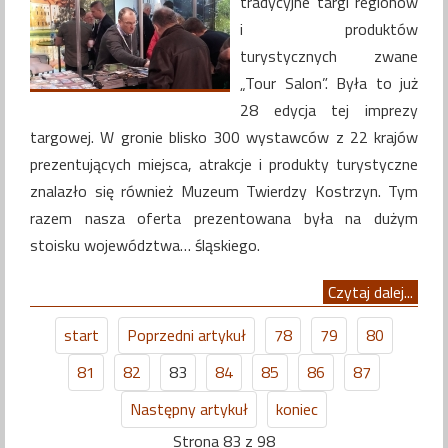
tradycyjne targi regionów
i produktów
turystycznych zwane
„Tour Salon”. Była to już
28 edycja tej imprezy
targowej. W gronie blisko 300 wystawców z 22 krajów
prezentujących miejsca, atrakcje i produkty turystyczne
znalazło się również Muzeum Twierdzy Kostrzyn. Tym
razem nasza oferta prezentowana była na dużym
stoisku województwa… śląskiego.
Czytaj dalej...
start
Poprzedni artykuł
78
79
80
81
82
83
84
85
86
87
Następny artykuł
koniec
Strona 83 z 98