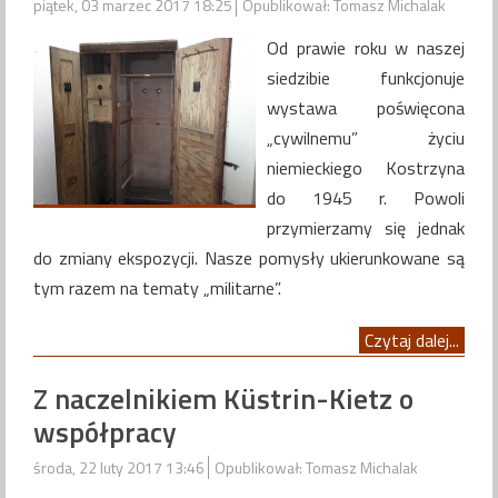
piątek, 03 marzec 2017 18:25
Opublikował: Tomasz Michalak
Od prawie roku w naszej
siedzibie funkcjonuje
wystawa poświęcona
„cywilnemu” życiu
niemieckiego Kostrzyna
do 1945 r. Powoli
przymierzamy się jednak
do zmiany ekspozycji. Nasze pomysły ukierunkowane są
tym razem na tematy „militarne”.
Czytaj dalej...
Z naczelnikiem Küstrin-Kietz o
współpracy
środa, 22 luty 2017 13:46
Opublikował: Tomasz Michalak