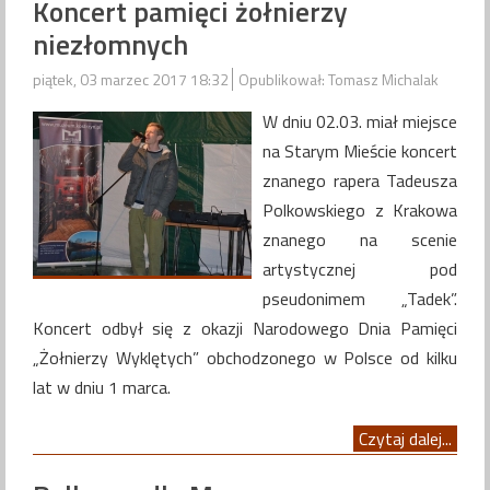
Koncert pamięci żołnierzy
niezłomnych
piątek, 03 marzec 2017 18:32
Opublikował: Tomasz Michalak
W dniu 02.03. miał miejsce
na Starym Mieście koncert
znanego rapera Tadeusza
Polkowskiego z Krakowa
znanego na scenie
artystycznej pod
pseudonimem „Tadek”.
Koncert odbył się z okazji Narodowego Dnia Pamięci
„Żołnierzy Wyklętych” obchodzonego w Polsce od kilku
lat w dniu 1 marca.
Czytaj dalej...