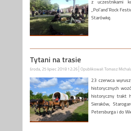
z uczestnikami k
„Pol`and`Rock Festi
Starówkę.
Tytani na trasie
środa, 25 lipiec 2018 12:26
Opublikował: Tomasz Michal
23 czerwca wyruszy
historycznych wozó
historyczny trakt 
Sieraków, Starogar
Petersburga i do Wi