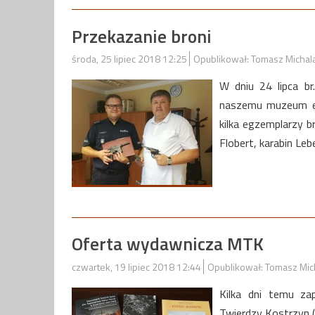
Przekazanie broni
środa, 25 lipiec 2018 12:25
Opublikował: Tomasz Michal
W dniu 24 lipca b
naszemu muzeum egz
kilka egzemplarzy br
Flobert, karabin Leb
Oferta wydawnicza MTK
czwartek, 19 lipiec 2018 12:44
Opublikował: Tomasz Mic
Kilka dni temu za
Twierdzy Kostrzyn („