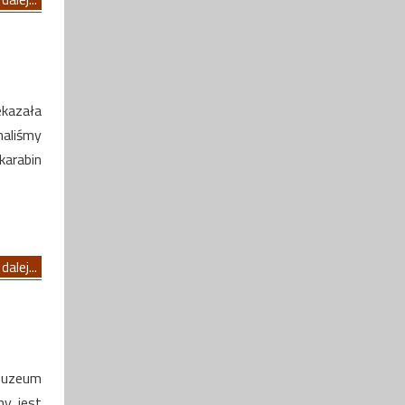
ekazała
maliśmy
 karabin
dalej...
Muzeum
y, jest