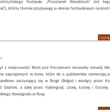
ostrzyńskiego festiwalu „Przystanek Woodstock” (od teg
val”), którzy tłumnie przybywają w okresie festiwalowym na kost
Czytaj 
ak
ł z miejscowości Brück pod Poczdamem niezwykły konwój: kilk
w zaprzężonych w konie, które do 4 października zamierzają 
handlowy zaczynający się w Brugii (Belgia) i wiodący przez Ko
d Gdański, a dalej przez Kaliningrad, Litwę, Łotwę i Estonię
elkiego Nowogrodu w Rosji.
Czytaj 