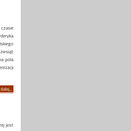
 czasie
deryka
skiego
ziesiąt
na pola
nizacji
dalej...
ej jest