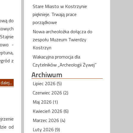
Stare Miasto w Kostrzynie
pięknieje. Trwają prace
rową do
porządkowe
kowych
Nowa archeolożka dołącza do
Stajnie
zespołu Muzeum Twierdzy
kowo -
Kostrzyn
eptuna,
Wakacyjna promocja dla
Ogród z
Czytelników „Archeologii Żywej”
Archiwum
dalej...
Lipiec 2026 (5)
Czerwiec 2026 (2)
Maj 2026 (1)
Kwiecień 2026 (6)
rzenie
Marzec 2026 (4)
dzie od
Luty 2026 (9)