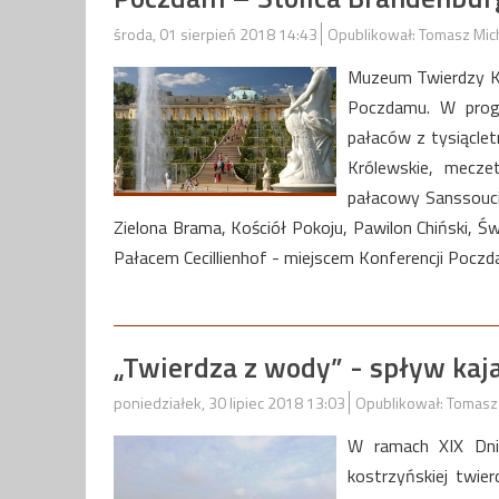
środa, 01 sierpień 2018 14:43
Opublikował: Tomasz Mic
Muzeum Twierdzy Ko
Poczdamu. W progr
pałaców z tysiąclet
Królewskie, mecze
pałacowy Sanssouci
Zielona Brama, Kościół Pokoju, Pawilon Chiński, 
Pałacem Cecillienhof - miejscem Konferencji Poczda
„Twierdza z wody” - spływ ka
poniedziałek, 30 lipiec 2018 13:03
Opublikował: Tomasz
W ramach XIX Dni 
kostrzyńskiej twie