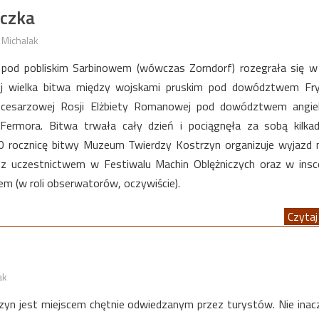
czka
 Michalak
. pod pobliskim Sarbinowem (wówczas Zorndorf) rozegrała się w
iej wielka bitwa między wojskami pruskim pod dowództwem Fry
ą cesarzowej Rosji Elżbiety Romanowej pod dowództwem angiel
Fermora. Bitwa trwała cały dzień i pociągnęła za sobą kilkad
60 rocznicę bitwy Muzeum Twierdzy Kostrzyn organizuje wyjazd 
z uczestnictwem w Festiwalu Machin Oblężniczych oraz w insce
m (w roli obserwatorów, oczywiście).
Czytaj 
ak
zyn jest miejscem chętnie odwiedzanym przez turystów. Nie inacz