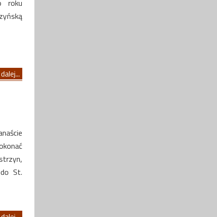
o roku
rzyńską
dalej...
anaście
pokonać
strzyn,
 do St.
dalej...