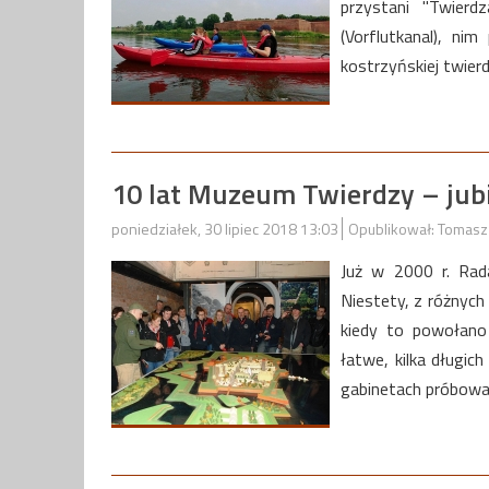
przystani "Twier
(Vorflutkanal), ni
kostrzyńskiej twier
10 lat Muzeum Twierdzy – jub
poniedziałek, 30 lipiec 2018 13:03
Opublikował: Tomasz
Już w 2000 r. Rad
Niestety, z różnyc
kiedy to powołano 
łatwe, kilka długic
gabinetach próbowa