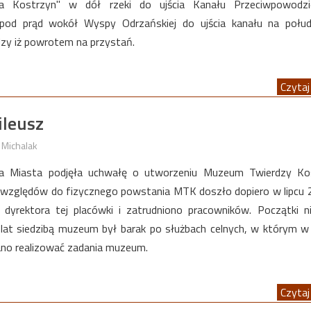
dza Kostrzyn" w dół rzeki do ujścia Kanału Przeciwpowodz
m pod prąd wokół Wyspy Odrzańskiej do ujścia kanału na połu
dzy iż powrotem na przystań.
Czytaj 
ileusz
 Michalak
a Miasta podjęła uchwałę o utworzeniu Muzeum Twierdzy Kos
h względów do fizycznego powstania MTK doszło dopiero w lipcu 2
dyrektora tej placówki i zatrudniono pracowników. Początki n
h lat siedzibą muzeum był barak po służbach celnych, w którym w
no realizować zadania muzeum.
Czytaj 