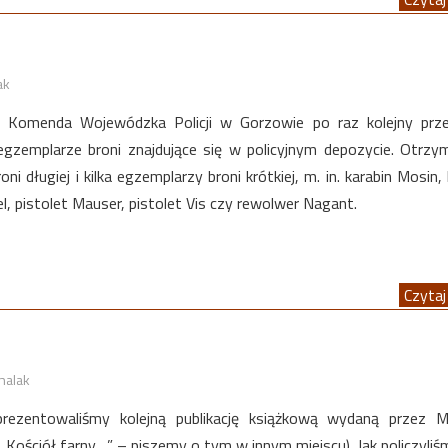
ak
r. Komenda Wojewódzka Policji w Gorzowie po raz kolejny prz
emplarze broni znajdujące się w policyjnym depozycie. Otrzy
oni długiej i kilka egzemplarzy broni krótkiej, m. in. karabin Mosin,
el, pistolet Mauser, pistolet Vis czy rewolwer Nagant.
Czytaj 
halak
prezentowaliśmy kolejną publikację książkową wydaną przez 
Kościół farny….” – piszemy o tym w innym miejscu). Jak policzyliśm