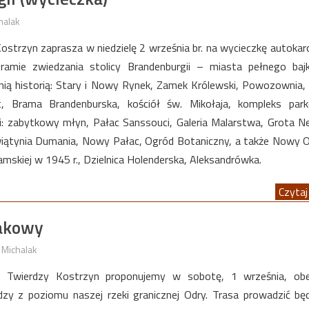
halak
strzyn zaprasza w niedzielę 2 września br. na wycieczkę autoka
amie zwiedzania stolicy Brandenburgii – miasta pełnego baj
nią historią: Stary i Nowy Rynek, Zamek Królewski, Powozownia, 
t, Brama Brandenburska, kościół św. Mikołaja, kompleks par
: zabytkowy młyn, Pałac Sanssouci, Galeria Malarstwa, Grota N
Świątynia Dumania, Nowy Pałac, Ogród Botaniczny, a także Nowy 
mskiej w 1945 r., Dzielnica Holenderska, Aleksandrówka.
Czytaj 
jakowy
 Michalak
Twierdzy Kostrzyn proponujemy w sobotę, 1 września, obej
rdzy z poziomu naszej rzeki granicznej Odry. Trasa prowadzić bę