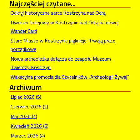
Najczęściej
czytane...
Odkryj historyczne serce Kostrzyna nad Odrą
Dworzec kolejowy w Kostrzynie nad Odrą na nowej
Wander Card
Stare Miasto w Kostrzynie pięknieje. Trwają prace
porządkowe
Nowa archeolożka dołącza do zespołu Muzeum
Twierdzy Kostrzyn
Wakacyjna promocja dla Czytelników „Archeologii Żywej”
Archiwum
Lipiec 2026 (5)
Czerwiec 2026 (2)
Maj 2026 (1)
Kwiecień 2026 (6)
Marzec 2026 (4)