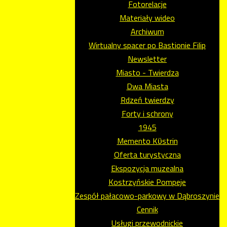
Fotorelacje
Materiały wideo
Archiwum
Wirtualny spacer po Bastionie Filip
Newsletter
Miasto - Twierdza
Dwa Miasta
Rdzeń twierdzy
Forty i schrony
1945
Memento Kϋstrin
Oferta turystyczna
Ekspozycja muzealna
Kostrzyńskie Pompeje
Zespół pałacowo-parkowy w Dąbroszynie
Cennik
Usługi przewodnickie