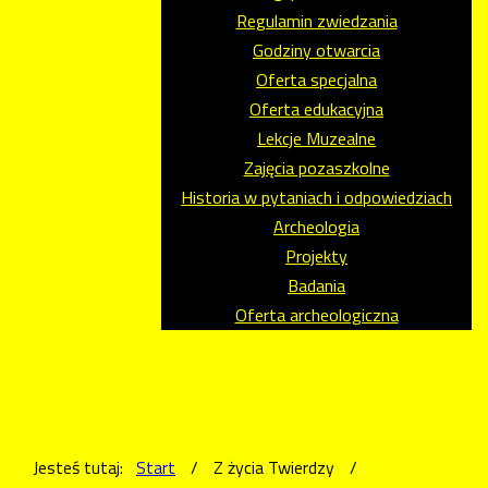
Regulamin zwiedzania
Godziny otwarcia
Oferta specjalna
Oferta edukacyjna
Lekcje Muzealne
Zajęcia pozaszkolne
Historia w pytaniach i odpowiedziach
Archeologia
Projekty
Badania
Oferta archeologiczna
Jesteś tutaj:
Start
/
Z życia Twierdzy
/