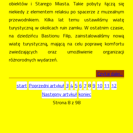
obiektów i Starego Miasta. Takie pobyty łączą się
niekiedy z elementem relaksu po spacerze z muzealnym
przewodnikiem. Kilka lat temu ustawiliśmy wiatę
turystyczną w okolicach ruin zamku. W ostatnim czasie,
na dziedzińcu Bastionu Filip, zainstalowaliśmy nową
wiatę turystyczną, mającą na celu poprawę komfortu
zwiedzających oraz umożliwienie organizacji
różnorodnych wydarzeń.
Czytaj dalej...
start
Poprzedni artykuł
3
4
5
6
7
8
9
10
11
12
Następny artykuł
koniec
Strona 8 z 98