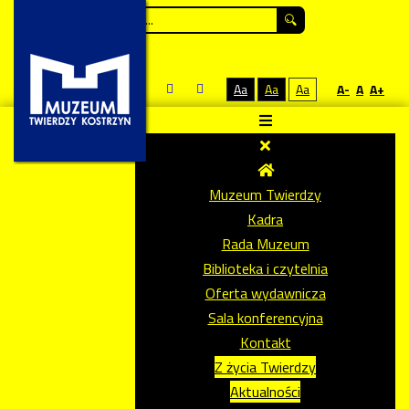
Szukaj...
Aa
Aa
Aa
A-
A
A+
Muzeum Twierdzy
Kadra
Rada Muzeum
Biblioteka i czytelnia
Oferta wydawnicza
Sala konferencyjna
Kontakt
Z życia Twierdzy
Aktualności