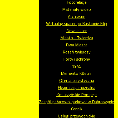
Fotorelacje
Materiały wideo
Archiwum
Wirtualny spacer po Bastionie Filip
Newsletter
Miasto - Twierdza
Dwa Miasta
Rdzeń twierdzy
Forty i schrony
1945
Memento Kϋstrin
Oferta turystyczna
Ekspozycja muzealna
Kostrzyńskie Pompeje
Zespół pałacowo-parkowy w Dąbroszynie
Cennik
Usługi przewodnickie