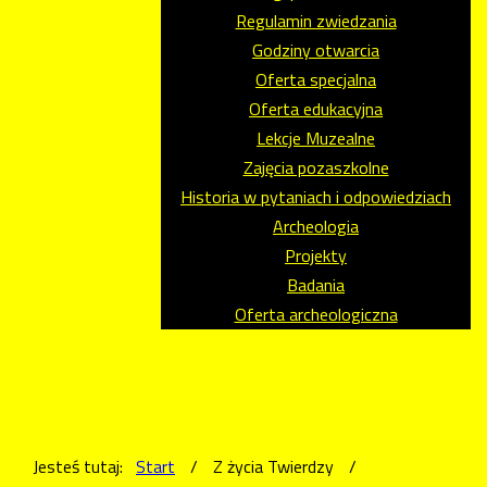
Regulamin zwiedzania
Godziny otwarcia
Oferta specjalna
Oferta edukacyjna
Lekcje Muzealne
Zajęcia pozaszkolne
Historia w pytaniach i odpowiedziach
Archeologia
Projekty
Badania
Oferta archeologiczna
Jesteś tutaj:
Start
/
Z życia Twierdzy
/