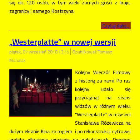
się ok. 120 osób, w tym wielu zacnych gości z kraju,
zagranicy i samego Kostrzyna.
Czytaj dalej...
„Westerplatte” w nowej wersji
piątek, 07 wrzesień 2018 13:15
Opublikował: Tomasz
Michalak
Kolejny Wieczór Filmowy
z historią za nami. Po raz
kolejny udało się
przyciągnąć na seans
widzów w różnym wieku.
"Westerplatte" w reżyserii
Stanisława Różewicza na
dużym ekranie Kina za rogiem i po rekonstrukcji cyfrowej
zrobiło olbrzymie wrażenie na oglądających. Pomimo