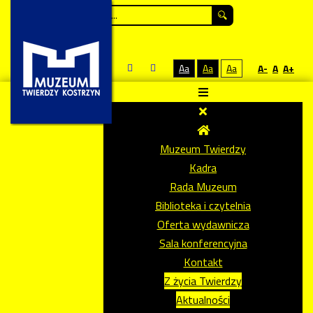
Szukaj...
Aa
Aa
Aa
A-
A
A+
Muzeum Twierdzy
Kadra
Rada Muzeum
Biblioteka i czytelnia
Oferta wydawnicza
Sala konferencyjna
Kontakt
Z życia Twierdzy
Aktualności