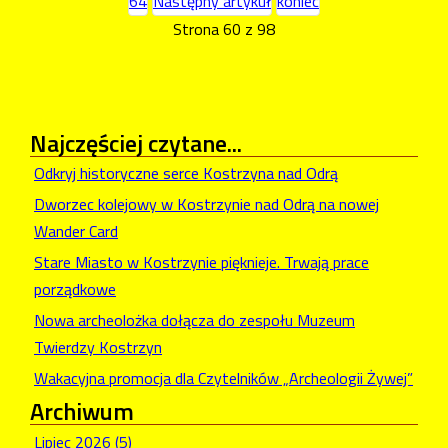
64
Następny artykuł
koniec
Strona 60 z 98
Najczęściej
czytane...
Odkryj historyczne serce Kostrzyna nad Odrą
Dworzec kolejowy w Kostrzynie nad Odrą na nowej
Wander Card
Stare Miasto w Kostrzynie pięknieje. Trwają prace
porządkowe
Nowa archeolożka dołącza do zespołu Muzeum
Twierdzy Kostrzyn
Wakacyjna promocja dla Czytelników „Archeologii Żywej”
Archiwum
Lipiec 2026 (5)